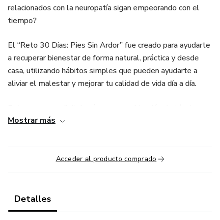
relacionados con la neuropatía sigan empeorando con el
tiempo?
El “Reto 30 Días: Pies Sin Ardor” fue creado para ayudarte
a recuperar bienestar de forma natural, práctica y desde
casa, utilizando hábitos simples que pueden ayudarte a
aliviar el malestar y mejorar tu calidad de vida día a día.
Este programa digital reúne una combinación de técnicas
Mostrar más
naturales, recomendaciones alimenticias, bebidas
antiinflamatorias y rutinas fáciles de aplicar que buscan
apoyar la circulación, reducir la inflamación y ayudar a que
tus pies se sientan más descansados y tranquilos.
Acceder al producto comprado
Muchas personas viven durante años soportando ardor,
hormigueo o dolor pensando que es algo “normal” o que no
Detalles
tiene solución. Sin embargo, pequeños cambios diarios