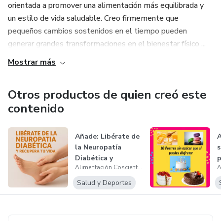
orientada a promover una alimentación más equilibrada y
casa
un estilo de vida saludable. Creo firmemente que
Todo el contenido está explicado de forma clara, sencilla y
pequeños cambios sostenidos en el tiempo pueden
pensada para personas que buscan una alternativa natural,
generar grandes transformaciones en el bienestar físico ...
sin complicaciones y fácil de aplicar en su vida diaria.
Mostrar más
Además, recibirás bonos exclusivos diseñados para
Otros productos de quien creó este
complementar tu proceso y ayudarte a obtener mejores
contenido
resultados:
🎁 Lista de Compras Antiinflamatoria
Añade: Libérate de
A
la Neuropatía
s
🎁 12 Alimentos que Están Empeorando el Ardor y
Diabética y
p
Hormigueo en tus Pies
Alimentación Cosciente Oficial
Recupera tu Vid...
Salud y Deportes
🎁 Checklist del Reto 30 Días
🎁 Calendario de Seguimiento