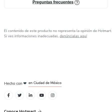
Preguntas frecuentes
🎁 Infusiones Naturales para cuidar tu cuerpo
🎁 15 Bebidas Naturales para Desinflamar Nervios y
Reducir el Ardor
El contenido de este producto no representa la opinión de Hotmart.
Si ves informaciones inadecuadas,
denúncialas aquí
Este programa es ideal para personas que desean
empezar a cuidar su cuerpo de for
en Bogotá
en Amsterdam
en Madrid
en Ciudad de México
Hecho con
❤
en Belo Horizonte
Conoce Hotmart