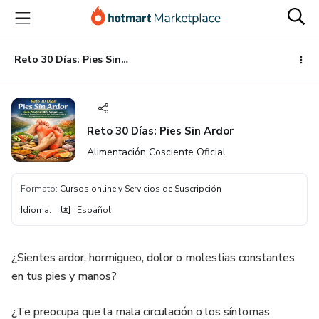
Ir
Ir
Ir
al
a
al
contenido
la
pie
principal
página
de
Reto 30 Días: Pies Sin Ardor
de
página
pago
Reto 30 Días: Pies Sin Ardor
Alimentación Cosciente Oficial
Formato
:
Cursos online y Servicios de Suscripción
Idioma
:
Español
¿Sientes ardor, hormigueo, dolor o molestias constantes
en tus pies y manos?
¿Te preocupa que la mala circulación o los síntomas