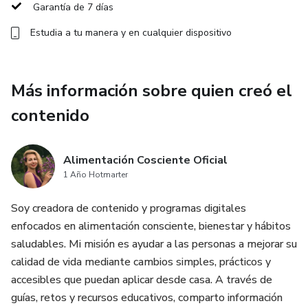
pueden marcar una gran diferencia cuando se aplican con
Garantía de 7 días
constancia y de la manera correcta.
Estudia a tu manera y en cualquier dispositivo
Dentro de este reto aprenderás:
Más información sobre quien creó el
✔ Cómo ciertos alimentos pueden empeorar el ardor y la
inflamación
contenido
✔ Qué bebidas naturales pueden apoyar tu bienestar y
circulación
Alimentación Cosciente Oficial
1 Año Hotmarter
✔ Técnicas simples de masaje para relajar y estimular tus
Soy creadora de contenido y programas digitales
pies
enfocados en alimentación consciente, bienestar y hábitos
saludables. Mi misión es ayudar a las personas a mejorar su
✔ Hábitos diarios que pueden ayudarte a sentir alivio
calidad de vida mediante cambios simples, prácticos y
progresivo
accesibles que puedan aplicar desde casa. A través de
guías, retos y recursos educativos, comparto información
✔ Cómo crear una rutina práctica y fácil de seguir desde