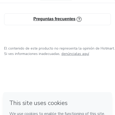
Preguntas frecuentes
El contenido de este producto no representa la opinión de Hotmart.
Si ves informaciones inadecuadas,
denúncialas aquí
en Bogotá
en Amsterdam
en Madrid
en Ciudad de México
Hecho con
❤
en Belo Horizonte