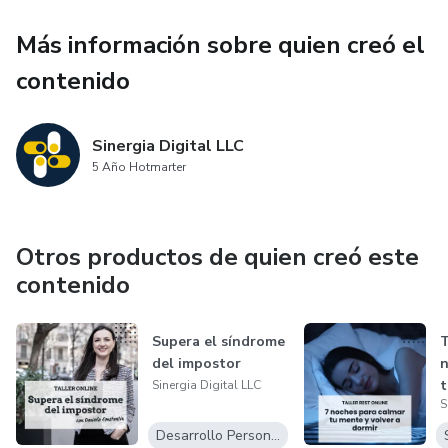
para ti.
Más información sobre quien creó el
Te prometemos una experiencia transformadora que va
contenido
más allá de lo físico.
¡Únete a nosotras y empieza tu viaje de transformación
Sinergia Digital LLC
5 Año Hotmarter
hoy!
Otros productos de quien creó este
contenido
Supera el síndrome
T
del impostor
n
t
Sinergia Digital LLC
S
d
Desarrollo Personal