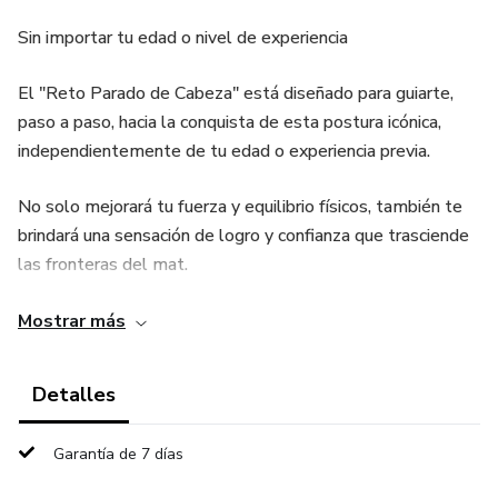
Sin importar tu edad o nivel de experiencia
El "Reto Parado de Cabeza" está diseñado para guiarte,
paso a paso, hacia la conquista de esta postura icónica,
independientemente de tu edad o experiencia previa.
No solo mejorará tu fuerza y equilibrio físicos, también te
brindará una sensación de logro y confianza que trasciende
las fronteras del mat.
Con un enfoque en la técnica correcta y segura, te
Mostrar más
proporcionamos todas las herramientas que necesitas para
tener éxito, apoyada por una comunidad que celebra cada
Detalles
pequeño progreso.
Garantía de 7 días
Si has dudado de tu capacidad o te has sentido intimidada
por la complejidad de las posturas invertidas, este reto es