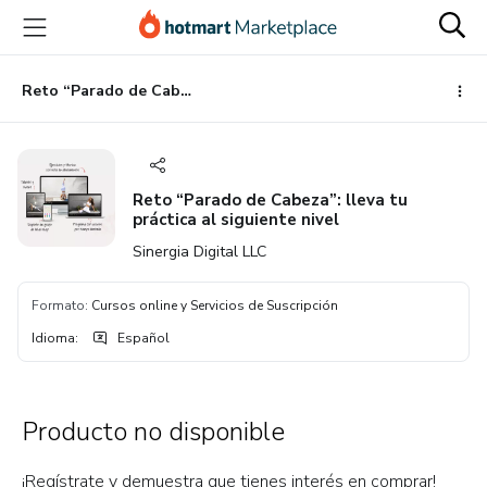
Ir
Ir
Ir
al
a
al
contenido
la
pie
principal
página
de
Reto “Parado de Cabeza”: lleva tu práctica al siguiente nivel
de
página
pago
Reto “Parado de Cabeza”: lleva tu
práctica al siguiente nivel
Sinergia Digital LLC
Formato
:
Cursos online y Servicios de Suscripción
Idioma
:
Español
Producto no disponible
¡Regístrate y demuestra que tienes interés en comprar!