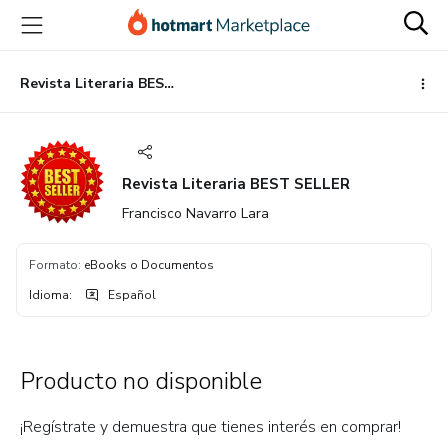
Ir
Ir
Ir
al
a
al
contenido
la
pie
principal
página
de
Revista Literaria BEST SELLER
de
página
pago
Revista Literaria BEST SELLER
Francisco Navarro Lara
Formato
:
eBooks o Documentos
Idioma
:
Español
Producto no disponible
¡Regístrate y demuestra que tienes interés en comprar!