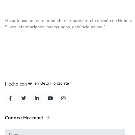
El contenido de este producto no representa la opinión de Hotmart.
Si ves informaciones inadecuadas,
denúncialas aquí
en Ciudad de México
en Bogotá
en Amsterdam
en Madrid
en Belo Horizonte
Hecho con
❤
Conoce Hotmart
Idioma