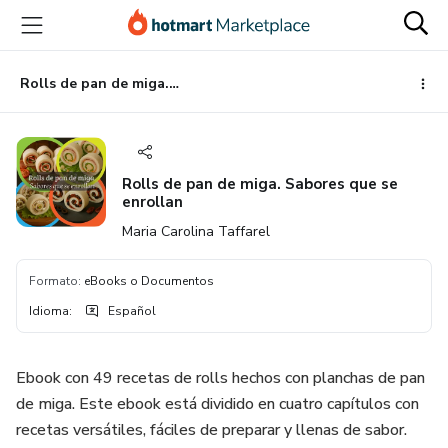
Ir
Ir
Ir
al
a
al
contenido
la
pie
principal
página
de
Rolls de pan de miga. Sabores que se enrollan
de
página
pago
Rolls de pan de miga. Sabores que se
enrollan
Maria Carolina Taffarel
Formato
:
eBooks o Documentos
Idioma
:
Español
Ebook con 49 recetas de rolls hechos con planchas de pan
de miga. Este ebook está dividido en cuatro capítulos con
recetas versátiles, fáciles de preparar y llenas de sabor.