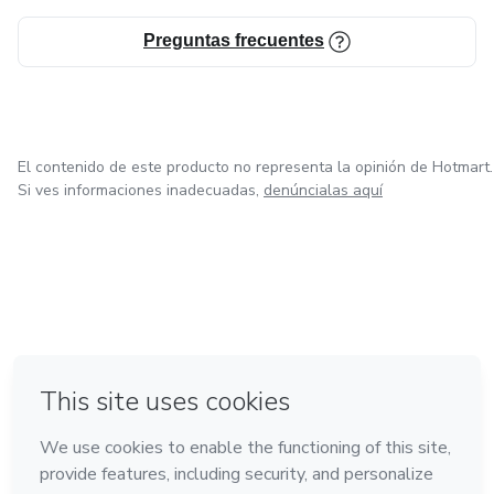
Preguntas frecuentes
El contenido de este producto no representa la opinión de Hotmart.
Si ves informaciones inadecuadas,
denúncialas aquí
en Ciudad de México
en Bogotá
en Amsterdam
en Madrid
en Belo Horizonte
Hecho con
❤