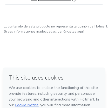
El contenido de este producto no representa la opinión de Hotmart.
Si ves informaciones inadecuadas,
denúncialas aquí
en Bogotá
en Amsterdam
en Madrid
en Ciudad de México
Hecho con
❤
en Belo Horizonte
Conoce Hotmart