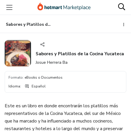
Ir
Ir
Ir
al
a
al
contenido
la
pie
principal
página
de
Sabores y Platillos de la Cocina Yucateca
de
página
pago
Sabores y Platillos de la Cocina Yucateca
Josue Herrera Ba
Formato
:
eBooks o Documentos
Idioma
:
Español
Este es un libro en donde encontrarán los platillos más
representativos de la Cocina Yucateca, del sur de México
que ha marcado y ha influenciado a muchos cocineros,
restaurantes y hoteles a lo largo del mundo y a preservar