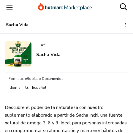
Ir
Ir
Ir
al
a
al
contenido
la
pie
principal
página
de
Sacha Vida
de
página
pago
Sacha Vida
Formato
:
eBooks o Documentos
Idioma
:
Español
Descubre el poder de la naturaleza con nuestro
suplemento elaborado a partir de Sacha Inchi, una fuente
natural de omega 3, 6 y 9. Ideal para personas interesadas
en complementar su alimentación y mantener hábitos de