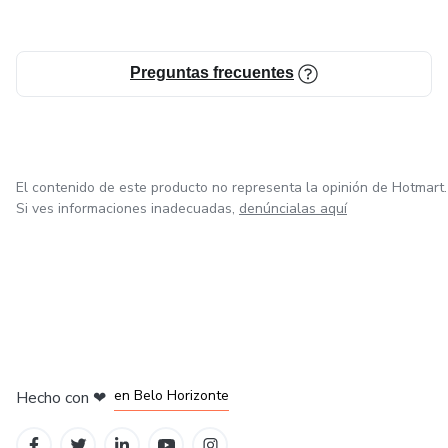
Preguntas frecuentes
El contenido de este producto no representa la opinión de Hotmart.
Si ves informaciones inadecuadas,
denúncialas aquí
en Ciudad de México
en Bogotá
en Amsterdam
en Madrid
en Belo Horizonte
Hecho con
❤