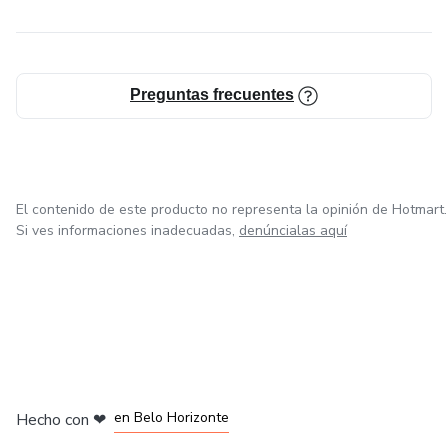
Preguntas frecuentes
El contenido de este producto no representa la opinión de Hotmart.
Si ves informaciones inadecuadas,
denúncialas aquí
en Ciudad de México
en Bogotá
en Amsterdam
en Madrid
en Belo Horizonte
Hecho con
❤