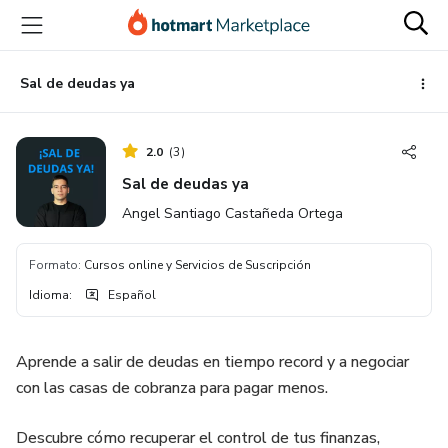
Ir
Ir
Ir
al
a
al
contenido
la
pie
principal
página
de
Sal de deudas ya
de
página
pago
2.0
(
3
)
Sal de deudas ya
Angel Santiago Castañeda Ortega
Formato
:
Cursos online y Servicios de Suscripción
Idioma
:
Español
Aprende a salir de deudas en tiempo record y a negociar
con las casas de cobranza para pagar menos.
Descubre cómo recuperar el control de tus finanzas,