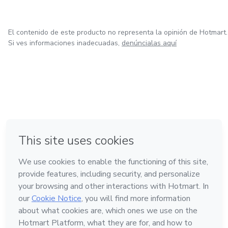
El contenido de este producto no representa la opinión de Hotmart.
Si ves informaciones inadecuadas,
denúncialas aquí
en Ciudad de México
en Bogotá
en Amsterdam
en Madrid
en Belo Horizonte
Hecho con
❤
Conoce Hotmart
Idioma