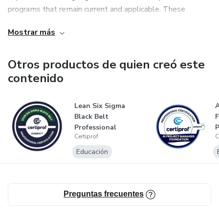
programs that remain current and applicable. These
certifications span a wide array of domains, encompassing
Mostrar más
fields such as information technology, project
management, cybersecurity, agile methodologies, and
more.
Otros productos de quien creó este
contenido
Lean Six Sigma
A
Black Belt
F
Professional
P
Certiprof
C
Certification
C
(LSSBBP...
Educación
Preguntas frecuentes