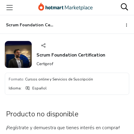
Ir
Ir
Ir
al
a
al
contenido
la
pie
principal
página
de
Scrum Foundation Certification
de
página
pago
Scrum Foundation Certification
Certiprof
Formato
:
Cursos online y Servicios de Suscripción
Idioma
:
Español
Producto no disponible
¡Regístrate y demuestra que tienes interés en comprar!