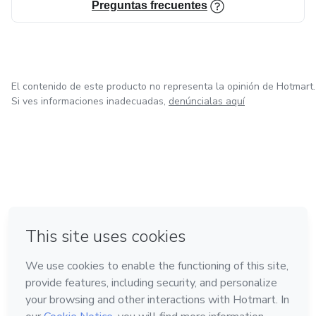
Preguntas frecuentes
El contenido de este producto no representa la opinión de Hotmart.
Si ves informaciones inadecuadas,
denúncialas aquí
en Bogotá
en Amsterdam
en Madrid
en Ciudad de México
Hecho con
❤
en Belo Horizonte
Conoce Hotmart