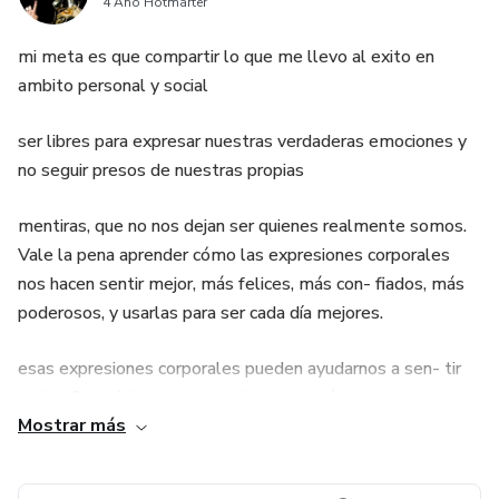
4 Año Hotmarter
mi meta es que compartir lo que me llevo al exito en
ambito personal y social
ser libres para expresar nuestras verdaderas emociones y
no seguir presos de nuestras propias
mentiras, que no nos dejan ser quienes realmente somos.
Vale la pena aprender cómo las expresiones corporales
nos hacen sentir mejor, más felices, más con- fiados, más
poderosos, y usarlas para ser cada día mejores.
esas expresiones corporales pueden ayudarnos a sen- tir
mejor. Sonreír hace que nos sintamos más contentos, una
Mostrar más
postura de confianza hace que nos sintamos más
poderosos. ¡Qué gran poder encierran las expresiones
corporales