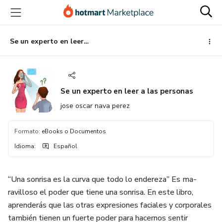
Ir
Ir
Ir
al
a
al
contenido
la
pie
principal
página
de
Se un experto en leer a las personas
de
página
pago
Se un experto en leer a las personas
jose oscar nava perez
Formato
:
eBooks o Documentos
Idioma
:
Español
“Una sonrisa es la curva que todo lo endereza” Es ma-
ravilloso el poder que tiene una sonrisa. En este libro,
aprenderás que las otras expresiones faciales y corporales
también tienen un fuerte poder para hacernos sentir