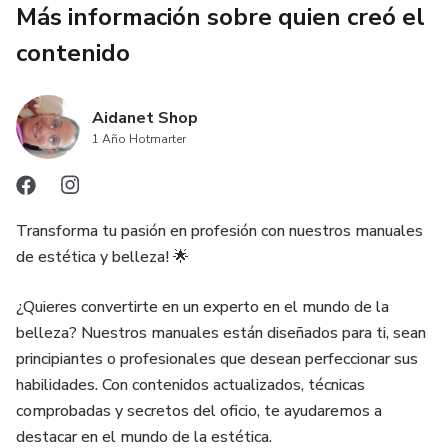
Más información sobre quien creó el
No más dudas, frustraciones ni productos que no sirven.
Solo pasos comprobados para que tu piel luzca saludable,
contenido
luminosa y llena de vida. 🌟
¡Empieza hoy mismo y da el primer paso hacia esa piel
Aidanet Shop
perfecta que siempre quisiste!
1 Año Hotmarter
Transforma tu pasión en profesión con nuestros manuales
de estética y belleza! 🌟
¿Quieres convertirte en un experto en el mundo de la
belleza? Nuestros manuales están diseñados para ti, sean
principiantes o profesionales que desean perfeccionar sus
habilidades. Con contenidos actualizados, técnicas
comprobadas y secretos del oficio, te ayudaremos a
destacar en el mundo de la estética.