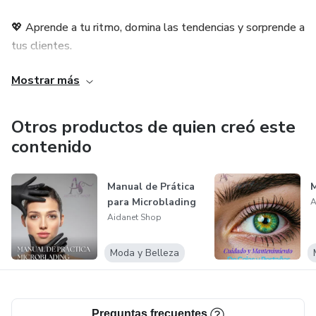
💖 Aprende a tu ritmo, domina las tendencias y sorprende a
tus clientes.
Mostrar más
🎓 Desde cuidado facial, maquillaje, uñas, hasta técnicas de
peluquería y bienestar, aquí encontrarás todo lo que
necesitas para triunfar.
Otros productos de quien creó este
contenido
No esperes más para dar el paso hacia tu sueño. ¡Compra
hoy y empieza a transformar vidas y tu carrera!
Manual de Prática
M
para Microblading
A
✨ ¡La belleza está en tus manos — y en nuestros
Aidanet Shop
manuales! ✨
Moda y Belleza
Preguntas frecuentes