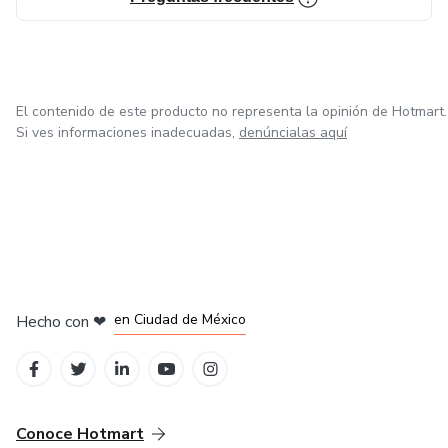
El contenido de este producto no representa la opinión de Hotmart.
Si ves informaciones inadecuadas,
denúncialas aquí
en Bogotá
en Amsterdam
en Madrid
en Ciudad de México
Hecho con
❤
en Belo Horizonte
Conoce Hotmart