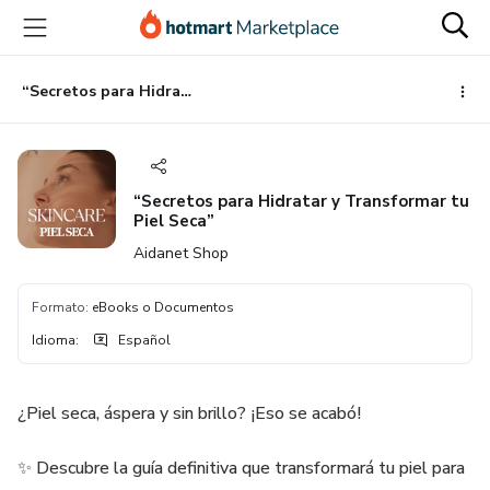
Ir
Ir
Ir
al
a
al
contenido
la
pie
principal
página
de
“Secretos para Hidratar y Transformar tu Piel Seca”
de
página
pago
“Secretos para Hidratar y Transformar tu
Piel Seca”
Aidanet Shop
Formato
:
eBooks o Documentos
Idioma
:
Español
¿Piel seca, áspera y sin brillo? ¡Eso se acabó!
✨ Descubre la guía definitiva que transformará tu piel para