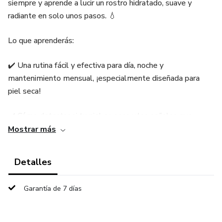
siempre y aprende a lucir un rostro hidratado, suave y
radiante en solo unos pasos. 💧
Lo que aprenderás:
✔️ Una rutina fácil y efectiva para día, noche y
mantenimiento mensual, ¡especialmente diseñada para
piel seca!
✔️ Cómo detectar si tu piel es seca y las señales que
debes cuidar.
Mostrar más
✔️ La tabla con los mejores productos recomendados para
Detalles
obtener resultados increíbles sin gastar de más.
Garantía de 7 días
✔️ Los secretos para devolverle la vitalidad a tu piel y
evitar productos que no funcionan.