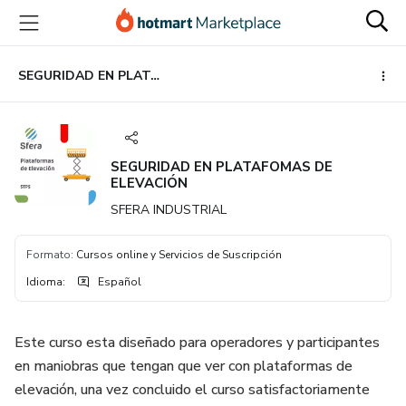
Ir
Ir
Ir
al
a
al
contenido
la
pie
principal
página
de
SEGURIDAD EN PLATAFOMAS DE ELEVACIÓN
de
página
pago
SEGURIDAD EN PLATAFOMAS DE
ELEVACIÓN
SFERA INDUSTRIAL
Formato
:
Cursos online y Servicios de Suscripción
Idioma
:
Español
Este curso esta diseñado para operadores y participantes
en maniobras que tengan que ver con plataformas de
elevación, una vez concluido el curso satisfactoriamente