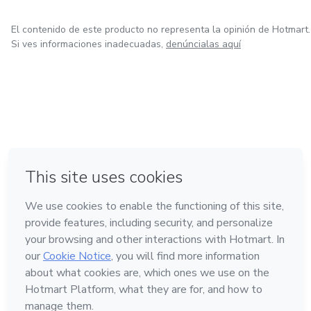
El contenido de este producto no representa la opinión de Hotmart.
Si ves informaciones inadecuadas,
denúncialas aquí
en Ciudad de México
en Bogotá
en Amsterdam
en Madrid
en Belo Horizonte
Hecho con
❤
Conoce Hotmart
Idioma
Español