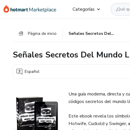
Ir
Ir
Ir
Categorías
al
a
al
contenido
la
pie
principal
página
de
Página de inicio
Señales Secretos Del Mundo Liberal
de
página
pago
Señales Secretos Del Mundo L
Español
Una guía moderna, directa y 
códigos secretos del mundo li
Este ebook revela los símbolo
Hotwife, Cuckold y Swinger, a