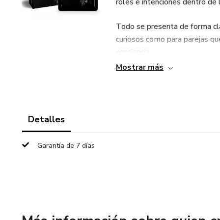
roles e intenciones dentro de
Todo se presenta de forma clar
curiosos como para parejas qu
conciencia.
Mostrar más
En este material descubrirás:
• Señales Hotwife, Cuckold y 
Detalles
• Tatuajes simbólicos y su sign
Garantía de 7 días
• Gestos, miradas y lenguaje 
• Códigos digitales y emojis 
• Señales en clubes, eventos, 