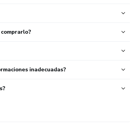
 comprarlo?
ormaciones inadecuadas?
s?