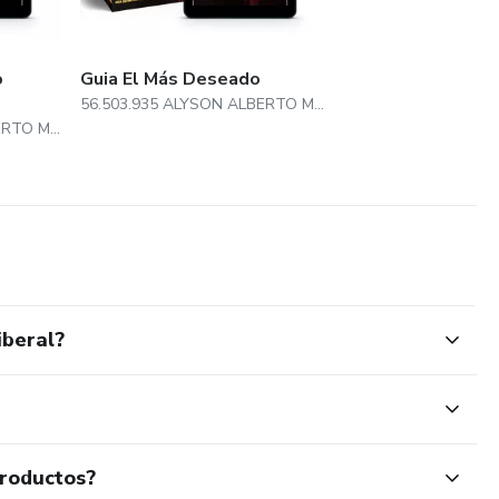
o
Guia El Más Deseado
56.503.935 ALYSON ALBERTO MANOEL
56.503.935 ALYSON ALBERTO MANOEL
iberal?
productos?