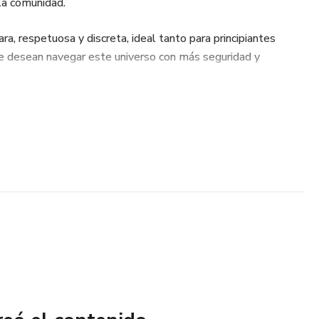
 la comunidad.
a, respetuosa y discreta, ideal tanto para principiantes
e desean navegar este universo con más seguridad y
Swinger más usadas a nivel internacional
ificado cultural
no verbal dentro del ambiente liberal
que se usan en redes y comunidades privadas
iluminación y zonas específicas