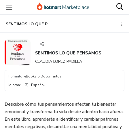
Ir
Ir
Ir
al
a
al
contenido
la
pie
principal
página
de
SENTIMOS LO QUE PENSAMOS
de
página
pago
SENTIMOS LO QUE PENSAMOS
CLAUDIA LOPEZ PADILLA
Formato
:
eBooks o Documentos
Idioma
:
Español
Descubre cómo tus pensamientos afectan tu bienestar
emocional y transforma tu vida desde adentro hacia afuera.
En este libro, aprenderás a identificar y cambiar patrones
mentales negativos, desarrollar una mentalidad positiva y