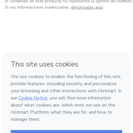
El contenido de este producto no representa la opinión de Hotmart.
Si ves informaciones inadecuadas,
denúncialas aquí
en Ciudad de México
en Bogotá
en Amsterdam
en Madrid
en Belo Horizonte
Hecho con
❤
Conoce Hotmart
Idioma
Español