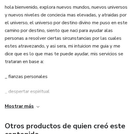
hola bienvenido, explora nuevos mundos, nuevos universos
y nuevos niveles de conciecia mas elevadas, y atraidas por
el universo, el universo por destino divino me puso en este
camino por destino, siento que naci para ayudar alas
personas a resolver ciertas sircunstancias por las cuales
estes atravezando, y asi sera, mi intuicion me guia y me
dice que es lo que mas te puede ayudar, mis servicios se
trataran en base a:
_ fianzas personales
_ despertar espiritual
Mostrar más
_ doble y saltos cuanticos,
_ como vivir con desapego absoluto
Otros productos de quien creó este