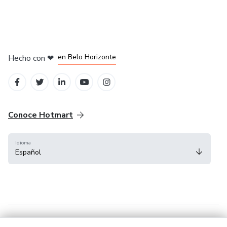
-paciencia infinita resultados inmediatos-
en Ciudad de México
en Bogotá
en Amsterdam
en Madrid
en Belo Horizonte
Hecho con
❤
Conoce Hotmart
Idioma
Español