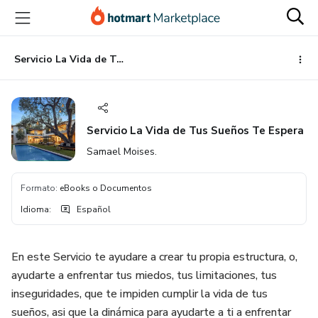
Ir
Ir
Ir
al
a
al
contenido
la
pie
principal
página
de
Servicio La Vida de Tus Sueños Te Espera
de
página
pago
Servicio La Vida de Tus Sueños Te Espera
Samael Moises.
Formato
:
eBooks o Documentos
Idioma
:
Español
En este Servicio te ayudare a crear tu propia estructura, o,
ayudarte a enfrentar tus miedos, tus limitaciones, tus
inseguridades, que te impiden cumplir la vida de tus
sueños, asi que la dinámica para ayudarte a ti a enfrentar