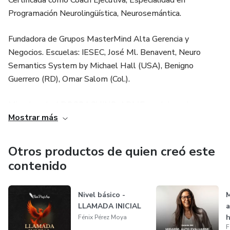
Certificada como Coach Ejecutiva, Especialidad en
Programación Neurolingüística, Neurosemántica.
Fundadora de Grupos MasterMind Alta Gerencia y
Negocios. Escuelas: IESEC, José Ml. Benavent, Neuro
Semantics System by Michael Hall (USA), Benigno
Guerrero (RD), Omar Salom (Col.).
Miembro de ADOCOACHING, ADME y colaboradora en
Mostrar más
medios de comunicación masiva: radio, prensa escrita y TV.
Expositora y escritora. Conductora de MasterMindTV por
Otros productos de quien creó este
MarketView, colaboradora regular de Diario Libre, Ritmo
contenido
Económico, Con Lilith En CDN y Camino Al Sol 97.7FM.
Nivel básico -
M
Activa como coach desde el 2010.
LLAMADA INICIAL
a
h
Fénix Pérez Moya
Doblemente certificada internacionalmente.
F
g