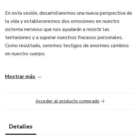
En esta sesión, desarrollaremos una nueva perspectiva de
la vida y estableceremos dos emociones en nuestro
sistema nervioso que nos ayudarán a resistir las
tentaciones y a superar nuestros fracasos personales.
Como resultado, seremos testigos de enormes cambios
en nuestro cuerpo.
Este taller nos proporcionará una mentalidad y una actitud
Mostrar más
alternativas hacia nosotros mismos y nuestros cuerpos, un
enfoque diferente del movimiento, una relación más sana
con la comida, más libertad para las actividades sociales, y
Acceder al producto comprado
que seremos capaces de dejar de centrarnos en nuestro
cuerpo. Imaginamos un futuro sin limitaciones corporales.
Detalles