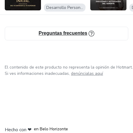
Desarrollo Personal
+ 1000 Clientes de coaching individual, programas
grupales e intervenciones empresariales Fundadora de los
Grupos MasterMinds Alta Gerencia &amp; Negocios.
Preguntas frecuentes
+ 40 grupos realizados exitosamente Colaboradora en
medios masivos: radio, TV, prensa escrita.
El contenido de este producto no representa la opinión de Hotmart.
Si ves informaciones inadecuadas,
denúncialas aquí
en Ciudad de México
en Bogotá
en Amsterdam
en Madrid
en Belo Horizonte
Hecho con
❤