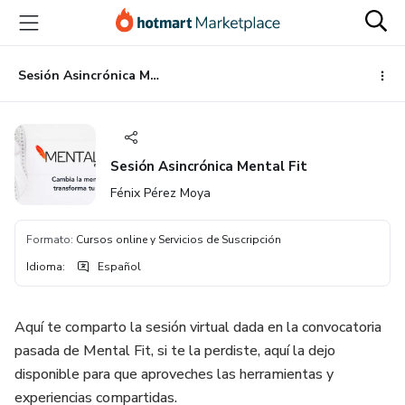
Ir
Ir
Ir
al
a
al
contenido
la
pie
principal
página
de
Sesión Asincrónica Mental Fit
de
página
pago
Sesión Asincrónica Mental Fit
Fénix Pérez Moya
Formato
:
Cursos online y Servicios de Suscripción
Idioma
:
Español
Aquí te comparto la sesión virtual dada en la convocatoria
pasada de Mental Fit, si te la perdiste, aquí la dejo
disponible para que aproveches las herramientas y
experiencias compartidas.