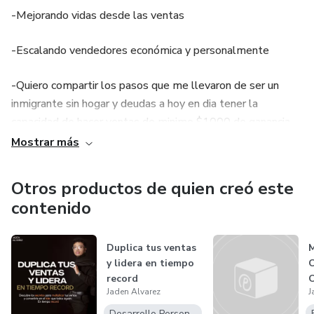
-Mejorando vidas desde las ventas
-Escalando vendedores económica y personalmente
-Quiero compartir los pasos que me llevaron de ser un
inmigrante sin hogar y deudas a hoy en dia tener la
capacidad de hacer ventas de minimo $1000 de ganancia
en menos de 1 hora.
Mostrar más
-Aprende la unica habilidad que te va a permitir generar
Otros productos de quien creó este
dinero de forma ilimitada en cualquier lugar, momento y
contenido
desde cualquier moneda, VENDER.
-Mi mision es aportarte informacion de valor y ayudarte a
Duplica tus ventas
y lidera en tiempo
desarrollar 2 habilidades extremadamente necesarias en la
record
vida real, VENDER Y LIDERAR, acompañado de principios
Jaden Alvarez
J
de mindset, autorresposabilidad, emprendimiento y
Desarrollo Personal