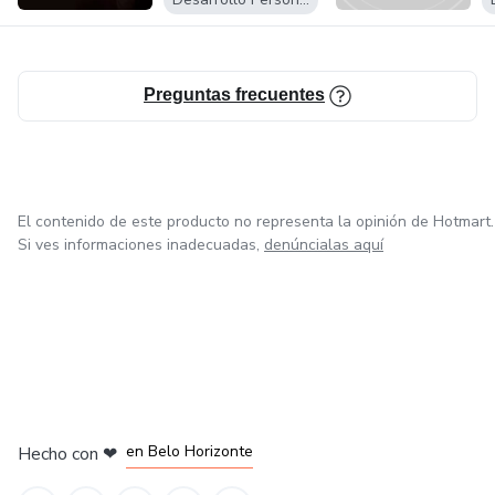
conviertete una persona inquebrantable para que estes
listo para empezar en este mundo de las ventas, que por si
no lo has notado, todo lo que genera dinero tiene esa base,
VENDER.
Preguntas frecuentes
El contenido de este producto no representa la opinión de Hotmart.
Si ves informaciones inadecuadas,
denúncialas aquí
en Ciudad de México
en Bogotá
en Amsterdam
en Madrid
en Belo Horizonte
Hecho con
❤