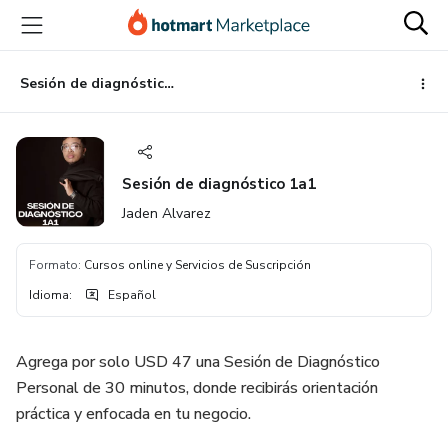
Ir
Ir
Ir
al
a
al
contenido
la
pie
principal
página
de
Sesión de diagnóstico 1a1
de
página
pago
Sesión de diagnóstico 1a1
Jaden Alvarez
Formato
:
Cursos online y Servicios de Suscripción
Idioma
:
Español
Agrega por solo USD 47 una Sesión de Diagnóstico
Personal de 30 minutos, donde recibirás orientación
práctica y enfocada en tu negocio.