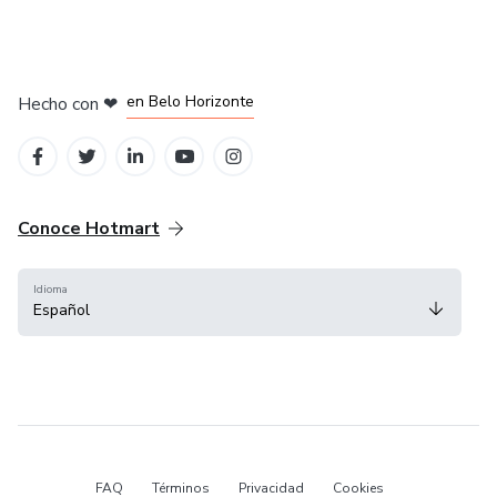
en Ciudad de México
en Bogotá
en Amsterdam
en Madrid
en Belo Horizonte
Hecho con
❤
Conoce Hotmart
Idioma
Español
FAQ
Términos
Privacidad
Cookies