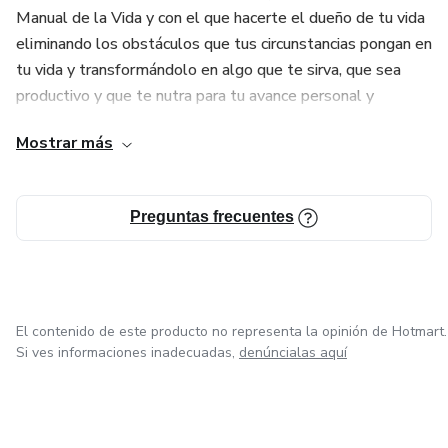
Manual de la Vida y con el que hacerte el dueño de tu vida
eliminando los obstáculos que tus circunstancias pongan en
tu vida y transformándolo en algo que te sirva, que sea
productivo y que te nutra para tu avance personal y
profesional.
Mostrar más
Posteriormente me dediqué no solo a la eliminación del
estrés crónico, sino también a la formación de
Preguntas frecuentes
emprendedores en Mentalidad, Marca, Estrategias y
Ventas.
Ahora estoy plenamente enfocada a acompañar desde el
SER a que consigas Tomar el Control de tus resultados, de
El contenido de este producto no representa la opinión de Hotmart.
tus circunstancias y no dejar que te arrastren.
Si ves informaciones inadecuadas,
denúncialas aquí