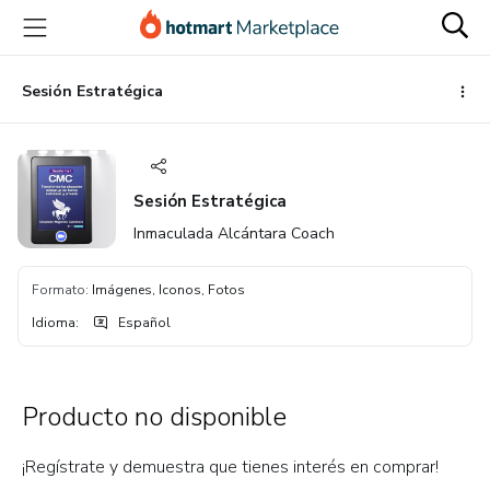
Ir
Ir
Ir
al
a
al
contenido
la
pie
principal
página
de
Sesión Estratégica
de
página
pago
Sesión Estratégica
Inmaculada Alcántara Coach
Formato
:
Imágenes, Iconos, Fotos
Idioma
:
Español
Producto no disponible
¡Regístrate y demuestra que tienes interés en comprar!