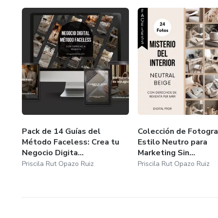
Agencias y Especialistas en Ma
Diseña campañas efectivas y 
Propietarios de Tiendas Onlin
Optimiza tus listados de prod
tu negocio.
Pack de 14 Guías del
Colección de Fotogra
Artistas y Diseñadores:
Método Faceless: Crea tu
Estilo Neutro para
Negocio Digita...
Marketing Sin...
Inspírate con estas imágenes o
Priscila Rut Opazo Ruiz
Priscila Rut Opazo Ruiz
BONO
500 Reels de Estilo Mujer y Lu