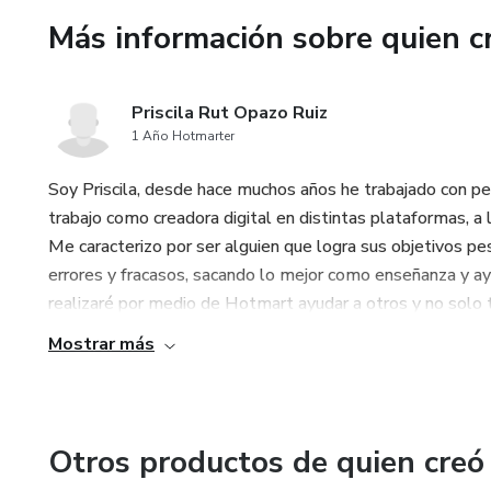
Más información sobre quien c
Úsalas en feeds de Instagram
imanes de clientes potenciale
Priscila Rut Opazo Ruiz
✔️ Calidad Profesional:
1 Año Hotmarter
Cada imagen está cuidadosame
Soy Priscila, desde hace muchos años he trabajado con p
asegurando que tu marca luzca
trabajo como creadora digital en distintas plataformas, a
Me caracterizo por ser alguien que logra sus objetivos pe
¿Quién Puede Beneficiarse?
errores y fracasos, sacando lo mejor como enseñanza y ay
realizaré por medio de Hotmart ayudar a otros y no solo te
Emprendedoras y Creadores d
Mostrar más
Dale un toque profesional y co
Administradores de Redes Soc
Otros productos de quien creó
Crea un feed atractivo y profe