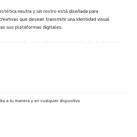
estética neutra y sin rostro está diseñada para
reativas que desean transmitir una identidad visual
as sus plataformas digitales.
lta resolución con estética beige natural, diseñadas para
specialistas en marketing. Estas imágenes, generadas con
 perfectas para crear contenido visual atractivo y
ersonal como comercial.
:
dia a tu manera y en cualquier dispositivo
inimalistas, estas imágenes sin rostro son ideales para
nsmitir un ambiente moderno y profesional.