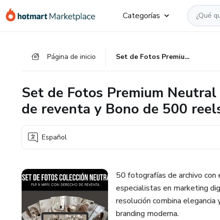
Ir
Ir
Ir
Categorías
al
a
al
contenido
la
pie
principal
página
de
Página de inicio
Set de Fotos Premium Neutral para redes sociales con derecho de reventa y Bono de 500 reels
de
página
pago
Set de Fotos Premium Neutral 
de reventa y Bono de 500 reel
Español
50 fotografías de archivo con 
especialistas en marketing di
resolución combina elegancia y
branding moderna.