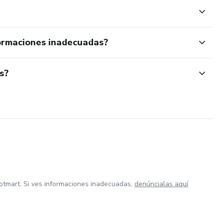
ormaciones inadecuadas?
s?
otmart. Si ves informaciones inadecuadas,
denúncialas aquí