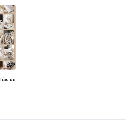
rketing Digital:
visualmente impactantes que conecten con tu audiencia.
e:
uctos con imágenes sofisticadas que reflejen la identidad de
fías de
 incorpóralas en tu proceso creativo.
jo para Brillar en redes sociales