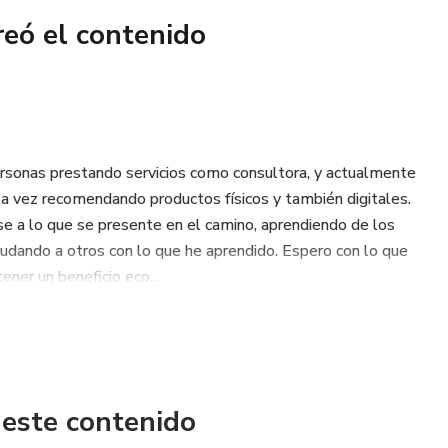
reó el contenido
, campañas de marketing, tiendas online, blogs o como
s.
nte diseñada para cumplir con los estándares más altos,
ersonas prestando servicios como consultora, y actualmente
 cohesionada y pulida.
 la vez recomendando productos físicos y también digitales.
se a lo que se presente en el camino, aprendiendo de los
udando a otros con lo que he aprendido. Espero con lo que
ner un beneficio eco...
e Contenido:
nsistente a tu identidad visual.
iales:
 este contenido
sional que capte la atención de tu audiencia.