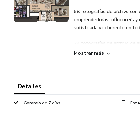
68 fotografías de archivo con 
emprendedoras, influencers y c
sofisticada y coherente en tod
24 fotografías de archivo de a
emprendedores, creativos y e
Mostrar más
tecnología avanzada de IA, son
profesional, tanto para uso p
Por Qué Elegir Esta Colección
Detalles
✔️ Versatilidad y Elegancia:
Garantía de 7 días
Estu
Con tonos neutros y diseños m
cualquier marca que desee tra
✔️ Multipropósito: