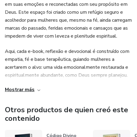
em suas emoções e reconectadas com seu propósito em
Deus. Este espaço foi criado como um refúgio seguro e
acolhedor para mulheres que, mesmo na fé, ainda carregam
marcas do passado, feridas emocionais e cansaços que as
impedem de viver com leveza e plenitude espiritual.
Aqui, cada e-book, reflexão e devocional é construído com
empatia, fé e base terapêutica, guiando mulheres a
acertarem o alvo: uma vida emocionalmente restaurada e
espiritualmente abundante, como Deus sempre planejou.
Não se trata apenas de conteúdos… trata-se de cura,
Mostrar más
recomeços e reencontros com a verdade do Evangelho.
Otros productos de quien creó este
contenido
Código Divino
C