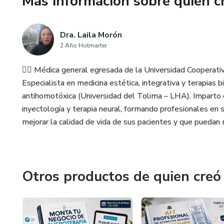
Más información sobre quien c
✅ Optimizar ganancias sin sacri
Dra. Laila Morón
✅ Tomar decisiones financier
2 Año Hotmarter
Un recurso indispensable para c
👩‍⚕️ Médica general egresada de la Universidad Cooperat
organizado y escalable.
Especialista en medicina estética, integrativa y terapias
antihomotóxica (Universidad del Tolima – LHA). Imparto c
Porque en salud también se ne
inyectología y terapia neural, formando profesionales en s
mejorar la calidad de vida de sus pacientes y que puedan m
Otros productos de quien creó