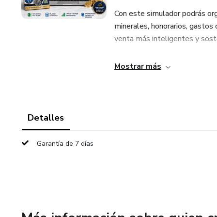
Con este simulador podrás org
minerales, honorarios, gastos 
venta más inteligentes y sost
Ideal para quienes quieren dej
Mostrar más
números reales. Este archivo 
protocolo, cuánto debes cobrar
Incluye enfoque práctico para:
Detalles
✅ Calcular costos por terapia
Garantía de 7 días
✅ Definir precio de venta suge
✅ Medir margen de rentabilid
✅ Comparar diferentes protoc