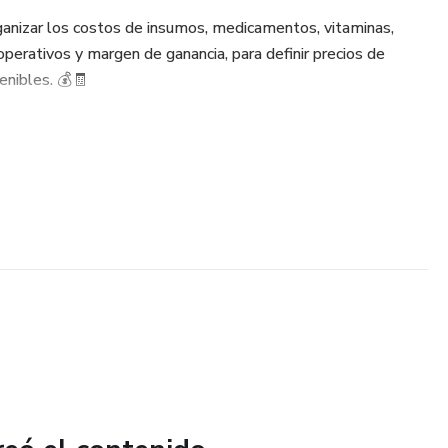
anizar los costos de insumos, medicamentos, vitaminas,
operativos y margen de ganancia, para definir precios de
enibles. 💰🧾
ar de poner precios “a ojo” y empezar a tomar decisiones con
te permite visualizar cuánto cuesta realmente cada
 y qué utilidad puedes obtener por cada servicio. 🚀
rido
ad
olos IV