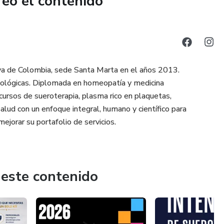
reó el contenido
ficar calidad
as más profesionales
onvertir la sueroterapia en un servicio clínico rentable,
iva de Colombia, sede Santa Marta en el años 2013.
 biológicas. Diplomada en homeopatía y medicina
ursos de sueroterapia, plasma rico en plaquetas,
cesita estrategia: lo que no se mide, no se optimiza. 📈✨
alud con un enfoque integral, humano y científico para
ejorar su portafolio de servicios.
 este contenido