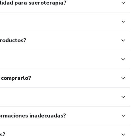
lidad para sueroterapia?
productos?
 comprarlo?
ormaciones inadecuadas?
s?