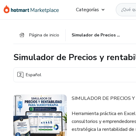
Ir
Ir
Ir
Categorías
al
a
al
contenido
la
pie
principal
página
de
Página de inicio
Simulador de Precios y rentabilidad para sueroterapia
de
página
pago
Simulador de Precios y rentabi
Español
SIMULADOR DE PRECIOS Y
Herramienta práctica en Excel 
consultorios y emprendedores 
estratégica la rentabilidad de