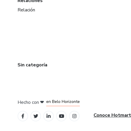
Relaciones
Relación
Sin categoría
en Ciudad de México
en Bogotá
en Amsterdam
en Madrid
en Belo Horizonte
Hecho con
❤
Conoce Hotmart