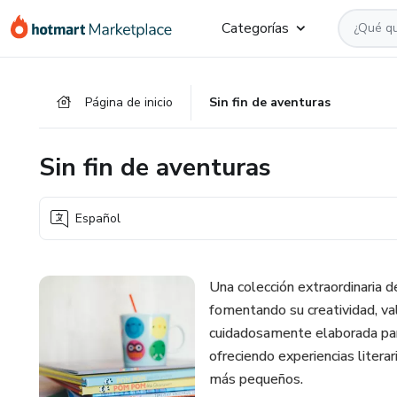
Ir
Ir
Ir
Categorías
al
a
al
contenido
la
pie
principal
página
de
Página de inicio
Sin fin de aventuras
de
página
pago
Sin fin de aventuras
Español
Una colección extraordinaria de
fomentando su creatividad, va
cuidadosamente elaborada para 
ofreciendo experiencias litera
más pequeños.