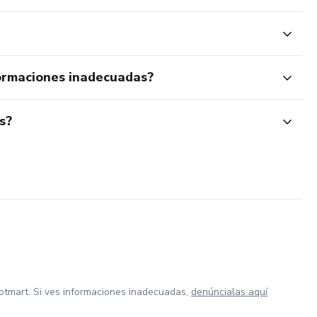
ormaciones inadecuadas?
s?
otmart. Si ves informaciones inadecuadas,
denúncialas aquí