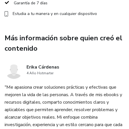
Garantía de 7 días
segura desde tu hogar.
Estudia a tu manera y en cualquier dispositivo
💡 Ideal para quienes buscan alternativas naturales,
prácticas y efectivas para cuidar su salud y la de su familia
sin depender de químicos ni tratamientos costosos.
Más información sobre quien creó el
contenido
Con Sinergias Herbales tendrás en tus manos un recurso
confiable, sencillo y lleno de valor para llevar la medicina
natural a tu vida cotidiana. 🌱
Erika Cárdenas
4 Año Hotmarter
"Me apasiona crear soluciones prácticas y efectivas que
mejoren la vida de las personas. A través de mis ebooks y
recursos digitales, comparto conocimientos claros y
aplicables que permiten aprender, resolver problemas y
alcanzar objetivos reales. Mi enfoque combina
investigación, experiencia y un estilo cercano para que cada