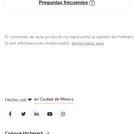
Preguntas frecuentes
El contenido de este producto no representa la opinión de Hotmart.
Si ves informaciones inadecuadas,
denúncialas aquí
en Bogotá
en Amsterdam
en Madrid
en Ciudad de México
Hecho con
❤
en Belo Horizonte
Conoce Hotmart