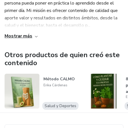
persona pueda poner en práctica lo aprendido desde el
primer día. Mi misión es ofrecer contenido de calidad que
aporte valor y resultados en distintos ámbitos, desde la
salud y el bienestar, hasta el desarrollo p...
Mostrar más
Otros productos de quien creó este
contenido
Método CALMO
8
p
Erika Cárdenas
a
E
Salud y Deportes