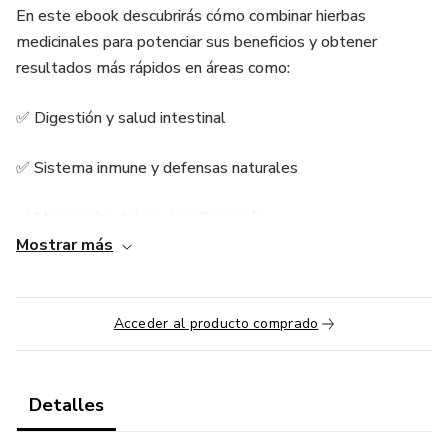
En este ebook descubrirás cómo combinar hierbas
medicinales para potenciar sus beneficios y obtener
resultados más rápidos en áreas como:
✅ Digestión y salud intestinal
✅ Sistema inmune y defensas naturales
✅ Manejo del dolor y la inflamación
Mostrar más
✅ Descanso profundo y relajación
✅ Belleza y cuidado de la piel
Acceder al producto comprado
✅ Energía y bienestar diario
Detalles
Además, incluye consejos de preparación, formas de uso y
precauciones para que apliques cada sinergia de manera