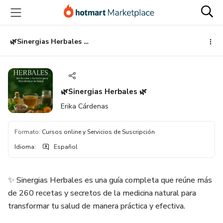
Ir
Ir
Ir
al
a
al
contenido
la
pie
principal
página
de
🌿Sinergias Herbales 🌿
de
página
pago
🌿Sinergias Herbales 🌿
Erika Cárdenas
Formato
:
Cursos online y Servicios de Suscripción
Idioma
:
Español
✨ Sinergias Herbales es una guía completa que reúne más
de 260 recetas y secretos de la medicina natural para
transformar tu salud de manera práctica y efectiva.