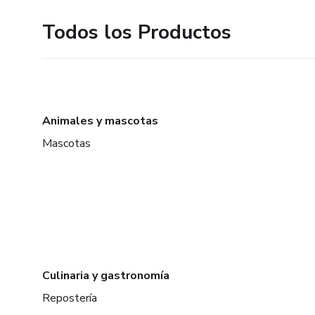
Dejás de improvisar y empezás 
Todos los Productos
Si estás acá, ya tomaste la dec
Ahora es momento de ejecuta
Nos vemos dentros del progr
Animales y mascotas
Mascotas
Ventas predecibles.
Ingresos sostenibles.
Tranquilidad estratégica.
Culinaria y gastronomía
Repostería