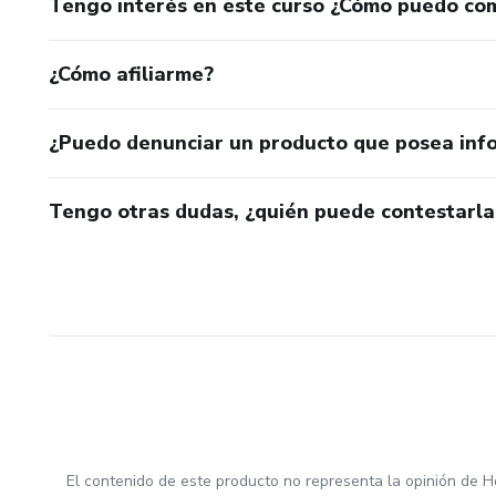
Tengo interés en este curso ¿Cómo puedo co
• Acompañamiento directo du
Cada encuentro tiene un objeti
¿Cómo afiliarme?
El resultado
¿Puedo denunciar un producto que posea inf
Pasás de: “Espero que este m
Tengo otras dudas, ¿quién puede contestarla
A: “SÉ EXACTAMENTE QUÉ
Facturás con previsibilidad.
Con claridad.
Sin depender de tu energía.
El cambio verdadero, no es so
El contenido de este producto no representa la opinión de H