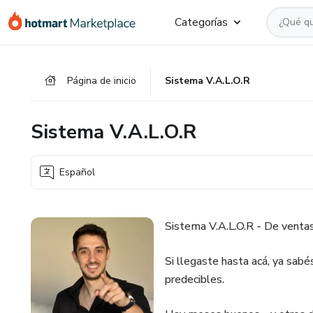
Ir
Ir
Ir
Categorías
al
a
al
contenido
la
pie
principal
página
de
Página de inicio
Sistema V.A.L.O.R
de
página
pago
Sistema V.A.L.O.R
Español
Sistema V.A.L.O.R - De ventas 
Si llegaste hasta acá, ya sab
predecibles.