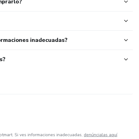
mprarlo?
rante todo el proceso
vo claro.
ormaciones inadecuadas?
es vaya bien…”
s?
 HACER PARA GENERAR VENTAS.”
lo económico...Es mental.
otmart. Si ves informaciones inadecuadas,
denúncialas aquí