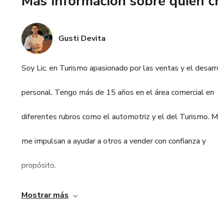
Más información sobre quien c
No podés delegar.
Lo que necesitás no son más c
Gusti Devita
Un proceso claro que te permi
Soy Lic. en Turismo apasionado por las ventas y el desarr
• Entender cómo llega un clie
personal. Tengo más de 15 años en el área comercial en
• Saber qué hacer en cada eta
diferentes rubros como el automotriz y el del Turismo. M
• Mejorar tu conversión
me impulsan a ayudar a otros a vender con confianza y
• Hacer seguimiento profesio
propósito.
• Repetir resultados
Actualmente lidero equipos comerciales, soy formador de 
Mostrar más
Qué es V.A.L.O.R
Mastercoach.