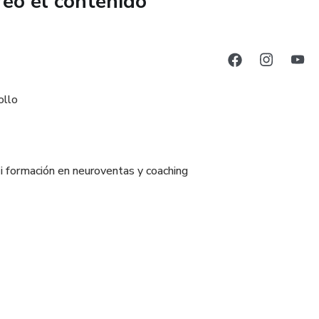
reó el contenido
lientes. Es un sistema.
ta:
ollo
nte
pa
i formación en neuroventas y coaching
nal
coaches y socio de Mauricio Benoist con la franquicia