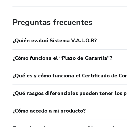
✔ Crear un sistema replicable
Cómo funciona
Preguntas frecuentes
El programa se desarrolla dur
¿Quién evaluó Sistema V.A.L.O.R?
• 12 mentorías estratégicas 1:
¿Cómo funciona el “Plazo de Garantía”?
• 1 encuentro semanal de 60
• Implementación paso a pas
¿Qué es y cómo funciona el Certificado de Con
• Tablero KPI personalizado
¿Qué rasgos diferenciales pueden tener los 
• Scripts de ventas de alto i
¿Cómo accedo a mi producto?
• Banco de objeciones