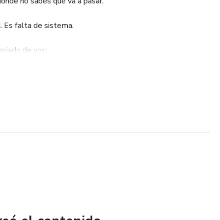
nde no sabés qué va a pasar.
. Es falta de sistema.
siado de vos:
ado