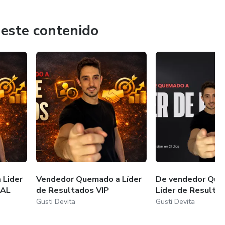
 estratégica de 90 días.
 coach profesional y te sentís “estancado/a”, puedo
 este contenido
resultados.
tas
 Lider
Vendedor Quemado a Líder
De vendedor Que
IAL
de Resultados VIP
Líder de Resulta
Gusti Devita
Gusti Devita