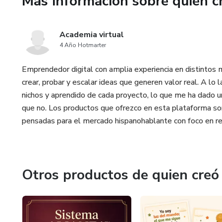
Más información sobre quien c
Un método práctico, rápido de
primera semana.
Academia virtual
4 Año Hotmarter
Emprendedor digital con amplia experiencia en distintos
crear, probar y escalar ideas que generen valor real. A lo
nichos y aprendido de cada proyecto, lo que me ha dado un
que no. Los productos que ofrezco en esta plataforma son 
pensadas para el mercado hispanohablante con foco en re
Otros productos de quien creó