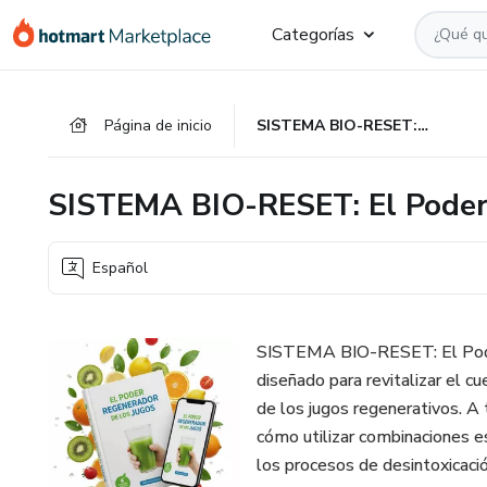
Ir
Ir
Ir
Categorías
al
a
al
contenido
la
pie
principal
página
de
Página de inicio
SISTEMA BIO-RESET: El Poder Regenerador de los Jugos
de
página
pago
SISTEMA BIO-RESET: El Poder 
Español
SISTEMA BIO-RESET: El Poder
diseñado para revitalizar el c
de los jugos regenerativos. A t
cómo utilizar combinaciones es
los procesos de desintoxicació