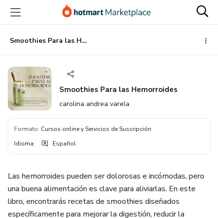
Ir
Ir
Ir
al
a
al
contenido
la
pie
principal
página
de
Smoothies Para las Hemorroides
de
página
pago
Smoothies Para las Hemorroides
carolina andrea varela
Formato
:
Cursos online y Servicios de Suscripción
Idioma
:
Español
Las hemorroides pueden ser dolorosas e incómodas, pero
una buena alimentación es clave para aliviarlas. En este
libro, encontrarás recetas de smoothies diseñados
específicamente para mejorar la digestión, reducir la