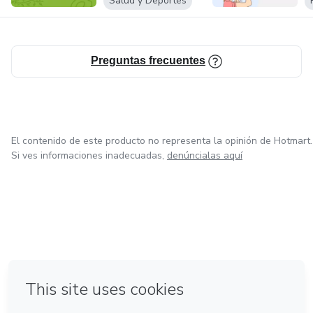
Salud y Deportes
Preguntas frecuentes
El contenido de este producto no representa la opinión de Hotmart.
Si ves informaciones inadecuadas,
denúncialas aquí
en Bogotá
en Amsterdam
en Madrid
en Ciudad de México
Hecho con
❤
en Belo Horizonte