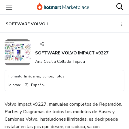
Ir
Ir
Ir
al
a
al
contenido
la
pie
principal
página
de
SOFTWARE VOLVO IMPACT v9227
de
página
pago
SOFTWARE VOLVO IMPACT v9227
Ana Cecilia Collado Tejada
Formato
:
Imágenes, Iconos, Fotos
Idioma
:
Español
Volvo Impact v9227, manuales completos de Reparación,
Partes y Diagramas de todos los modelos de Buses y
Camiones Volvo. Instalaciones ilimitadas, es decir puede
instalar en las pcs que desee, no caduca, va con