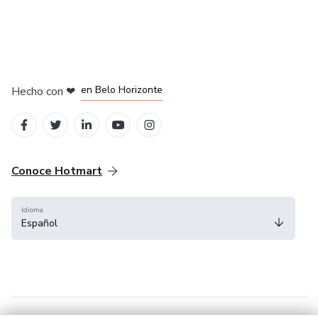
en Ciudad de México
en Bogotá
en Amsterdam
en Madrid
en Belo Horizonte
Hecho con
❤
Conoce Hotmart
Idioma
Español