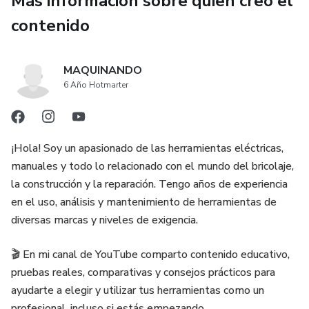
Más información sobre quien creó el
Qué es la soldadura con electrodo revestido y cómo
contenido
funciona
MAQUINANDO
Cómo elegir la máquina adecuada para tu presupuesto y
6 Año Hotmarter
uso casero
Tipos de electrodos y cuál usar según el tipo de metal
¡Hola! Soy un apasionado de las herramientas eléctricas,
Cómo preparar y unir metales de forma segura y efectiva
manuales y todo lo relacionado con el mundo del bricolaje,
la construcción y la reparación. Tengo años de experiencia
Técnicas para realizar cordones de soldadura rectos,
en el uso, análisis y mantenimiento de herramientas de
fuertes y estéticos
diversas marcas y niveles de exigencia.
Prácticas comunes, errores típicos y cómo evitarlos
🎬 En mi canal de YouTube comparto contenido educativo,
pruebas reales, comparativas y consejos prácticos para
Consejos de seguridad esenciales para soldar sin riesgos
ayudarte a elegir y utilizar tus herramientas como un
profesional, incluso si estás empezando.