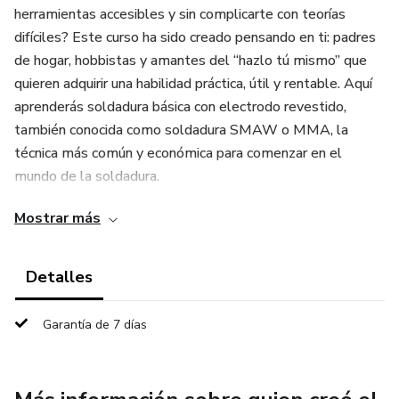
herramientas accesibles y sin complicarte con teorías
difíciles? Este curso ha sido creado pensando en ti: padres
de hogar, hobbistas y amantes del “hazlo tú mismo” que
quieren adquirir una habilidad práctica, útil y rentable. Aquí
aprenderás soldadura básica con electrodo revestido,
también conocida como soldadura SMAW o MMA, la
técnica más común y económica para comenzar en el
mundo de la soldadura.
Mostrar más
No necesitas experiencia previa ni maquinaria costosa.
Usaremos equipos caseros, te explicaremos paso a paso
cómo utilizarlos correctamente y te guiaremos desde cero
Detalles
hasta que seas capaz de soldar tus propias estructuras,
hacer reparaciones y crear proyectos útiles para el hogar, el
Garantía de 7 días
taller o tu emprendimiento.
✅ ¿Qué aprenderás en este curso?