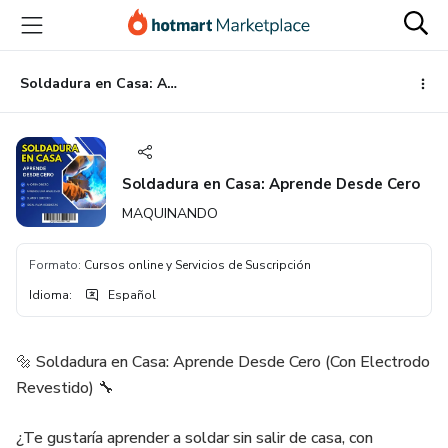
Ir
Ir
Ir
al
a
al
contenido
la
pie
principal
página
de
Soldadura en Casa: Aprende Desde Cero
de
página
pago
Soldadura en Casa: Aprende Desde Cero
MAQUINANDO
Formato
:
Cursos online y Servicios de Suscripción
Idioma
:
Español
🔩 Soldadura en Casa: Aprende Desde Cero (Con Electrodo
Revestido) 🔧
¿Te gustaría aprender a soldar sin salir de casa, con