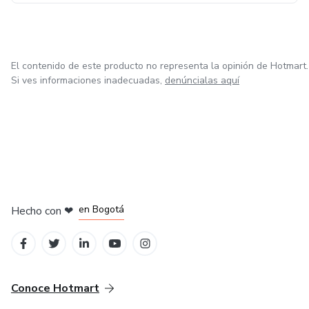
El contenido de este producto no representa la opinión de Hotmart.
Si ves informaciones inadecuadas,
denúncialas aquí
en Amsterdam
en Madrid
en Bogotá
Hecho con
❤
en Belo Horizonte
en Ciudad de México
Conoce Hotmart