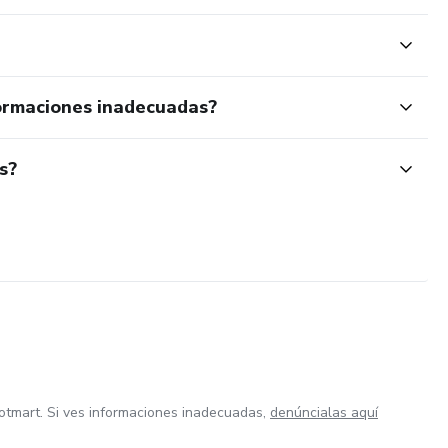
ormaciones inadecuadas?
s?
otmart. Si ves informaciones inadecuadas,
denúncialas aquí