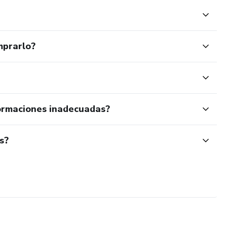
mprarlo?
ormaciones inadecuadas?
s?