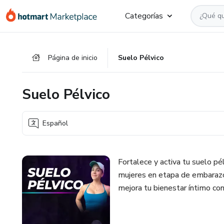
Ir
Ir
Ir
Categorías
al
a
al
contenido
la
pie
principal
página
de
Página de inicio
Suelo Pélvico
de
página
pago
Suelo Pélvico
Español
Fortalece y activa tu suelo pé
mujeres en etapa de embarazo,
mejora tu bienestar íntimo con