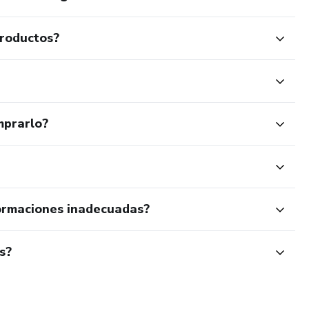
productos?
mprarlo?
ormaciones inadecuadas?
s?