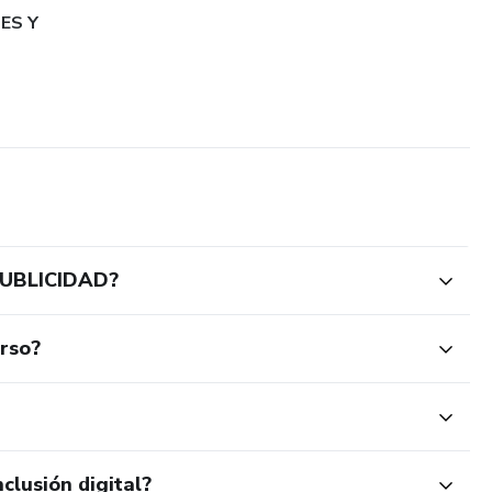
ES Y
PUBLICIDAD?
urso?
clusión digital?