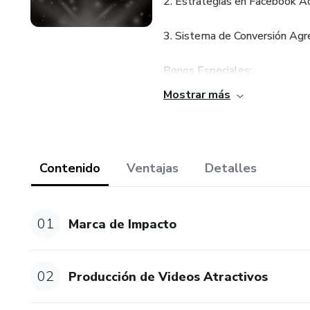
2. Estrategias en Facebook A
3. Sistema de Conversión Agr
Bonos Especiales:
Mostrar más
IA para Negocios
Ventas por Whatsapp
Contenido
Ventajas
Detalles
Ventas por llamadas
Clases de Mentalidad
01
Marca de Impacto
Como vivir de la Publicidad y 
02
Producción de Videos Atractivos
Clases en VIVO para poner en 