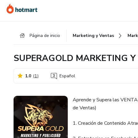
Ir
Ir
Ir
al
a
al
contenido
la
pie
principal
página
de
Página de inicio
Marketing y Ventas
Mark
de
página
pago
SUPERAGOLD MARKETING Y 
1.0
(
1
)
Español
Aprende y Supera las VENTAS 
de Ventas)
1. Creación de Contenido Atrac