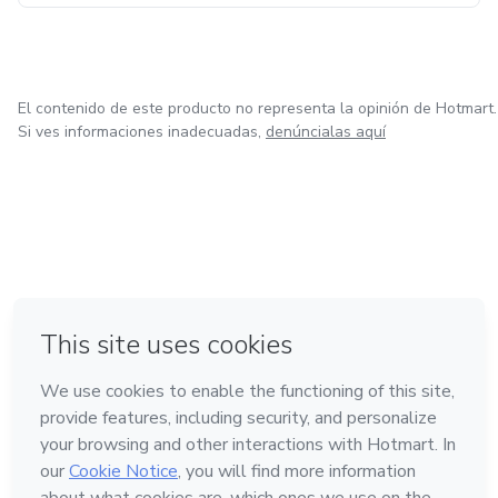
El contenido de este producto no representa la opinión de Hotmart.
Si ves informaciones inadecuadas,
denúncialas aquí
en Ciudad de México
en Bogotá
en Amsterdam
en Madrid
en Belo Horizonte
Hecho con
❤
Conoce Hotmart