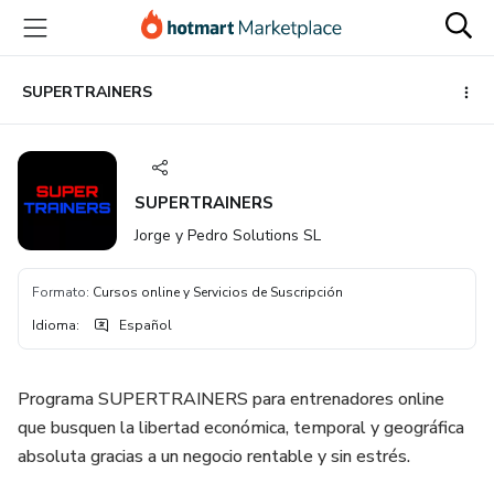
Ir
Ir
Ir
al
a
al
contenido
la
pie
principal
página
de
SUPERTRAINERS
de
página
pago
SUPERTRAINERS
Jorge y Pedro Solutions SL
Formato
:
Cursos online y Servicios de Suscripción
Idioma
:
Español
Programa SUPERTRAINERS para entrenadores online
que busquen la libertad económica, temporal y geográfica
absoluta gracias a un negocio rentable y sin estrés.