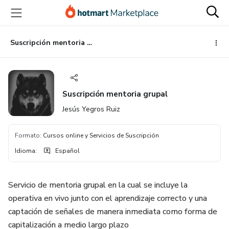
Ir
Ir
Ir
al
a
al
contenido
la
pie
principal
página
de
Suscripción mentoria grupal
de
página
pago
Suscripción mentoria grupal
Jesús Yegros Ruiz
Formato
:
Cursos online y Servicios de Suscripción
Idioma
:
Español
Servicio de mentoria grupal en la cual se incluye la
operativa en vivo junto con el aprendizaje correcto y una
captación de señales de manera inmediata como forma de
capitalización a medio largo plazo