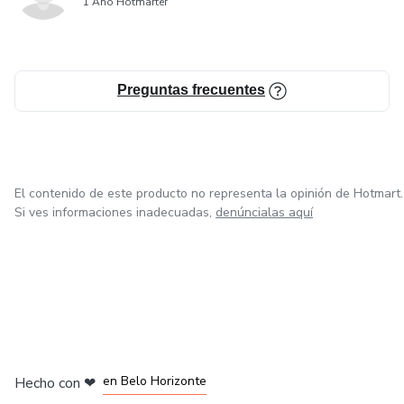
1 Año Hotmarter
Preguntas frecuentes
El contenido de este producto no representa la opinión de Hotmart.
Si ves informaciones inadecuadas,
denúncialas aquí
en Ciudad de México
en Bogotá
en Amsterdam
en Madrid
en Belo Horizonte
Hecho con
❤