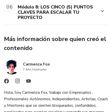
Si eres una Persona Altamente Sensible (PAS) y te has
06
Módulo 8: LOS CINCO (5) PUNTOS
cuestionado mucho el juicio o la crítica de las demás
CLAVES PARA ESCALAR TU
personas y esto te impide avanzar hacia tus sueños...
PROYECTO
GANA CONFIANZA SEGURIDAD, AUTOESTIMA, AMOR
PROPIO Y APRENDE A ELEVARTE A OTROS NIVELES
Más información sobre quien creó el
DE FORMA AUTENTICA
contenido
Carmenza Fox
7 Año Hotmarter
Hola, Soy Carmenza Fox, trabajo con Empresarios ,
Profesionales Autónomos, Independientes, Artistas, Coach
y Mentores que se sienten bloqueados, confundidos,