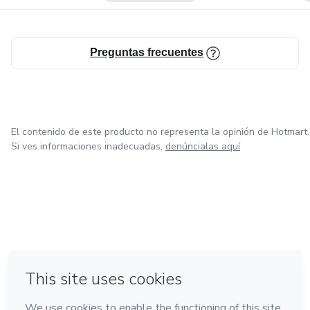
Preguntas frecuentes
El contenido de este producto no representa la opinión de Hotmart.
Si ves informaciones inadecuadas,
denúncialas aquí
en Bogotá
en Amsterdam
en Madrid
en Ciudad de México
Hecho con
❤
en Belo Horizonte