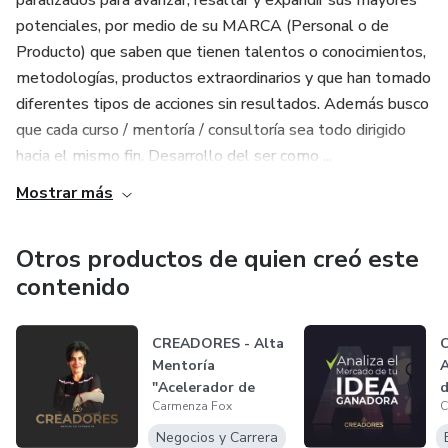
paralizados para avanzar, resaltar y expandir sus mayores
potenciales, por medio de su MARCA (Personal o de
Producto) que saben que tienen talentos o conocimientos,
metodologías, productos extraordinarios y que han tomado
diferentes tipos de acciones sin resultados. Además busco
que cada curso / mentoría / consultoría sea todo dirigido
hacia el mismo fin. Desarrollo del ser como ...
Mostrar más
Otros productos de quien creó este
contenido
CREADORES - Alta
Mentoría
A
"Acelerador de
d
Carmenza Fox
C
Resultados"
Negocios y Carrera