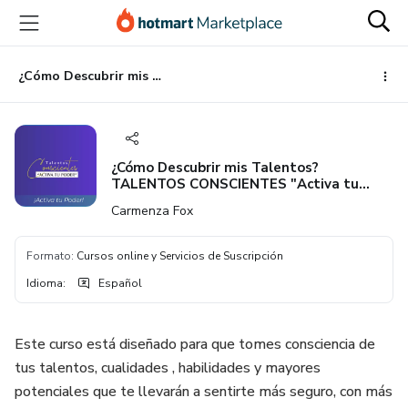
Ir
Ir
Ir
al
a
al
contenido
la
pie
principal
página
de
¿Cómo Descubrir mis Talentos? TALENTOS CONSCIENTES "Activa tu Poder"
de
página
pago
¿Cómo Descubrir mis Talentos?
TALENTOS CONSCIENTES "Activa tu
Poder"
Carmenza Fox
Formato
:
Cursos online y Servicios de Suscripción
Idioma
:
Español
Este curso está diseñado para que tomes consciencia de
tus talentos, cualidades , habilidades y mayores
potenciales que te llevarán a sentirte más seguro, con más