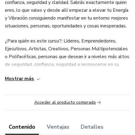
confianza, seguridad y claridad. Sabrás exactamente quien
eres, lo que vales y desde allí empezar a elevar tu Energía
y Vibración consiguiendo manifestar en tu entorno mejores
situaciones, personas, oportunidades y cosas inesperadas.
¿Para quién es este curso?: Líderes, Emprendedores,
Ejecutivos, Artistas, Creativos, Personas Multipotenciales
o Polifacéticas, personas que desean ir a niveles más altos
de seguridad, confianza, seguridad a reconocerse en su
grandeza y libertad para crear o llevar adelante un
Mostrar más
proyecto o aprender a CREER EN ELLOS MISMOS.
Algunos puntos que te pueden conectar: / ¿COMO TE
Acceder al producto comprado
TRANSFORMARÁ ESTE CURSO?
Si aún no sabes con seguridad o sientes dudas de cuáles
son tus talentos y mayores potenciales...
Contenido
Ventajas
Detalles