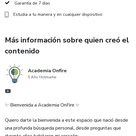
Garantía de 7 días
💎 Principales figuras y elementos geométricos sagrados
Estudia a tu manera y en cualquier dispositivo
🕊️ Cómo aplicar la Geometría Sagrada en tu vida diaria
Más información sobre quien creó el
🧘‍♀️ Terapias, energía y meditación con Geometría Sagrada
contenido
💫 Un espacio de aprendizaje y expansión para conectar con
la armonía universal, despertar tu consciencia y utilizar
Academia Onfire
estas herramientas energéticas en tu camino personal y
5 Año Hotmarter
espiritual.
🔷 Todo en el universo vibra en perfecta geometría.
✨ Bienvenida a Academia OnFire ✨
Quiero darte la bienvenida a este espacio que nació desde
una profunda búsqueda personal, desde preguntas que