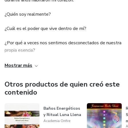
durante años habitaron mi corazón:
¿Quién soy realmente?
¿Cuál es el poder que vive dentro de mí?
¿Por qué a veces nos sentimos desconectados de nuestra
propia esencia?
A lo largo de mi camino he vivido aprendizajes, desafíos,
Mostrar más
caídas y grandes transformaciones. Cada experiencia me ha
permitido recordar algo que hoy quiero compartir contigo:
Otros productos de quien creó este
dentro de cada persona existe una fuerza inmensa, una
contenido
sabiduría profunda y una capacidad infinita para sanar, crecer
y crear una vida más consciente.
Baños Energéticos
R
y Ritual Luna Llena
S
Academia OnFire nació precisamente desde ese llamado
m
Academia Onfire
interior.
A