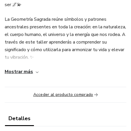
ser 🌌💫
La Geometría Sagrada reúne símbolos y patrones
ancestrales presentes en toda la creación: en la naturaleza,
el cuerpo humano, el universo y la energía que nos rodea. A
través de este taller aprenderás a comprender su
significado y cómo utilizarla para armonizar tu vida y elevar
tu vibración. ✨
Mostrar más
🌟 ¿Qué exploraremos en este taller?
🔷 Qué es la Geometría Sagrada y su origen ancestral
Acceder al producto comprado
🌙 Conexión entre Geometría Sagrada y espiritualidad
✨ Símbolos y patrones sagrados más importantes
Detalles
🌿 La geometría presente en la naturaleza y el universo