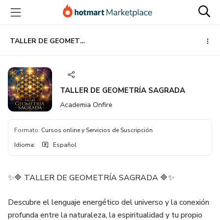
Ir
Ir
Ir
al
a
al
contenido
la
pie
principal
página
de
TALLER DE GEOMETRÍA SAGRADA
de
página
pago
TALLER DE GEOMETRÍA SAGRADA
Academia Onfire
Formato
:
Cursos online y Servicios de Suscripción
Idioma
:
Español
✨🔷 TALLER DE GEOMETRÍA SAGRADA 🔷✨
Descubre el lenguaje energético del universo y la conexión
profunda entre la naturaleza, la espiritualidad y tu propio