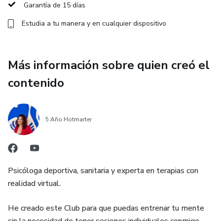
Garantía de 15 días
✔️ Cómo prepararte mentalmente antes de competir
Estudia a tu manera y en cualquier dispositivo
✔️ Herramientas para gestionar la presión y los nervios
Más información sobre quien creó el
✔️ Técnicas para mantener la concentración
contenido
✔️ Cómo analizar tus competiciones con claridad y
serenidad
5 Año Hotmarter
📦 Incluye:
🎥 90 minutos de vídeo grabado
Psicóloga deportiva, sanitaria y experta en terapias con
realidad virtual.
📄 Material descargable
He creado este Club para que puedas entrenar tu mente
♾️ Acceso ilimitado