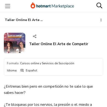
Ir
Ir
Ir
al
a
al
contenido
la
pie
principal
página
de
Taller Online El Arte de Competir
de
página
pago
Taller Online El Arte de Competir
Formato
:
Cursos online y Servicios de Suscripción
Idioma
:
Español
¿Entrenas bien pero en competición no te sale lo que
sabes hacer?
¿Te bloqueas por los nervios, la presión o el miedo a