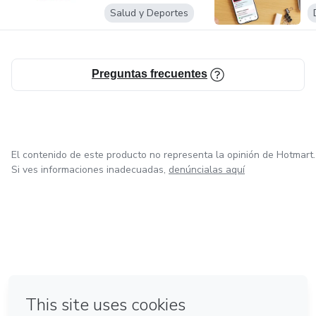
Salud y Deportes
Preguntas frecuentes
El contenido de este producto no representa la opinión de Hotmart.
Si ves informaciones inadecuadas,
denúncialas aquí
en Bogotá
en Amsterdam
en Madrid
en Ciudad de México
Hecho con
❤