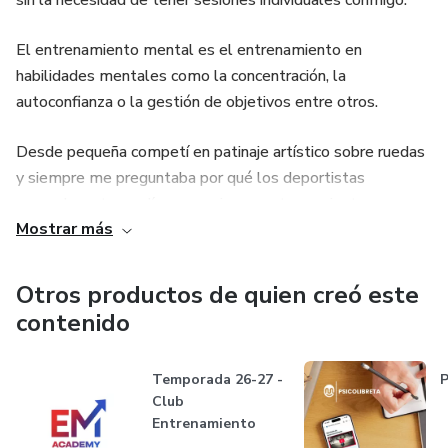
sin la necesidad de tener sesiones individuales conmigo.
🎓 Certificado
El entrenamiento mental es el entrenamiento en
💸 Precio: 59 €
habilidades mentales como la concentración, la
autoconfianza o la gestión de objetivos entre otros.
No necesitas experiencia previa. Solo ganas de mejorar y
rendir como sabes que puedes.
Desde pequeña competí en patinaje artístico sobre ruedas
y siempre me preguntaba por qué los deportistas
Entrena tu mente como entrenas tu cuerpo.
generalmente rendíamos mejor en entrenamiento que en
Mostrar más
competición. Esto me llevó a estudiar psicología y luego
especializarme en psicología deportiva.
Otros productos de quien creó este
Hoy me dedico a ayudar a las personas a aumentar su
contenido
rendimiento.
Temporada 26-27 -
P
Club
Entrenamiento
Mental Academy