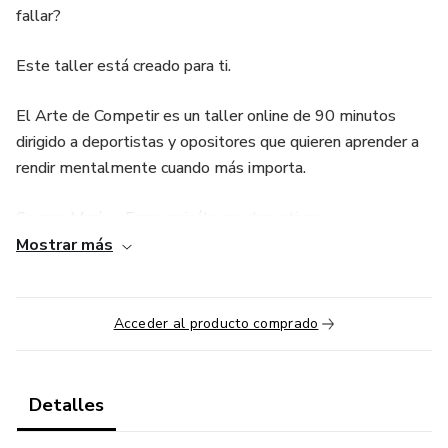
fallar?
Este taller está creado para ti.
El Arte de Competir es un taller online de 90 minutos
dirigido a deportistas y opositores que quieren aprender a
rendir mentalmente cuando más importa.
Somos María y Espe, psicólogas deportivas y
exdeportistas.
Mostrar más
Sabemos lo que es entrenar fuerte… y fallar por la cabeza.
Acceder al producto comprado
Por eso hemos creado este taller con todo lo que a
nosotras nos hubiera encantado tener cuando
competíamos.
Detalles
🧠 ¿Qué aprenderás?