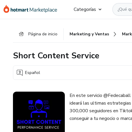
Ir
Ir
Ir
Categorías
al
a
al
contenido
la
pie
principal
página
de
Página de inicio
Marketing y Ventas
Mark
de
página
pago
Short Content Service
Español
En este servicio @Fedecaball c
ideará las ultimas estrategia
300,000 seguidores en Tiktok
conseguir a tu negocio o marc