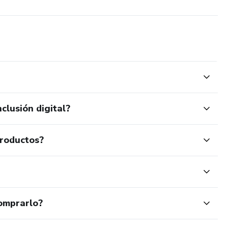
clusión digital?
productos?
omprarlo?