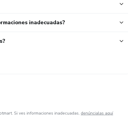
ormaciones inadecuadas?
s?
otmart. Si ves informaciones inadecuadas,
denúncialas aquí