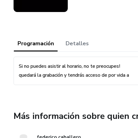
Programación
Detalles
Si no puedes asistir al horario, no te preocupes!
ella, ademas podrás hacer tus preguntas en el grupo
quedará la grabación y tendrás acceso de por vida a
Más información sobre quien c
federico caballero