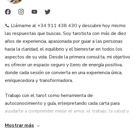
* Guía para tomar decisiones en **amor, trabajo y
prosperidad**.
* Experiencia mística combinada con asesoramiento
📞 Llámame al +34 911 438 430 y descubre hoy mismo
práctico.
las respuestas que buscas. Soy tarotista con más de diez
años de experiencia, apasionada por guiar a las personas
🔮 **Invitación final**
hacia la claridad, el equilibrio y el bienestar en todos los
aspectos de su vida. Desde la primera consulta, mi objetivo
No dejes que las dudas dominen tu camino. Llama ahora al
es ofrecer un espacio seguro y lleno de energía positiva,
📞 +34 911 438 430 y accede a un **tarot económico,
donde cada sesión se convierta en una experiencia única,
fiable y con respuestas precisas**, donde cada carta, cada
enriquecedora y transformadora.
ritual y cada intuición se une para guiar tu destino. Tu
**futuro se revela hoy**, con claridad y energía positiva.
Trabajo con el tarot como herramienta de
autoconocimiento y guía, interpretando cada carta para
📌 **Tu camino espiritual comienza aquí**: descubre los
ayudarte a comprender mejor el amor, el trabajo, la salud y
secretos de los **arcanos, la videncia y la canalización
tu crecimiento personal. Mi enfoque combina intuición,
energética** en una experiencia única y transformadora.
Mostrar más
sensibilidad y experiencia, asegurando lecturas precisas y
útiles que aporten claridad a tus decisiones y te ayuden a