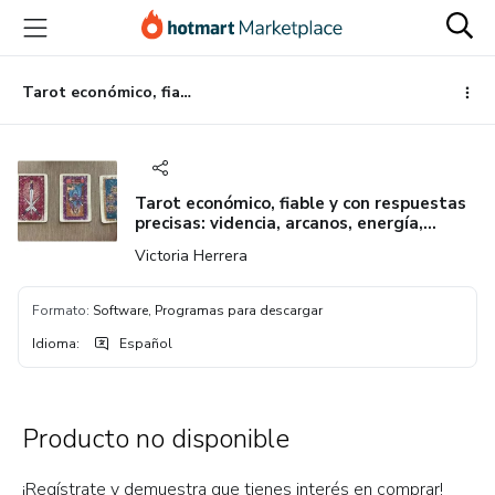
Ir
Ir
Ir
al
a
al
contenido
la
pie
principal
página
de
Tarot económico, fiable y con respuestas precisas: videncia, arcanos, energía, destino
de
página
pago
Tarot económico, fiable y con respuestas
precisas: videncia, arcanos, energía,
destino
Victoria Herrera
Formato
:
Software, Programas para descargar
Idioma
:
Español
Producto no disponible
¡Regístrate y demuestra que tienes interés en comprar!