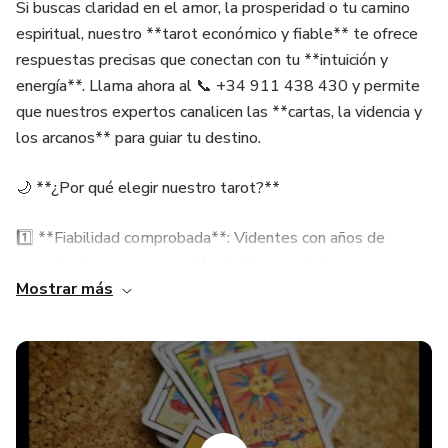
Si buscas claridad en el amor, la prosperidad o tu camino
espiritual, nuestro **tarot económico y fiable** te ofrece
respuestas precisas que conectan con tu **intuición y
energía**. Llama ahora al 📞 +34 911 438 430 y permite
que nuestros expertos canalicen las **cartas, la videncia y
los arcanos** para guiar tu destino.
🌙 **¿Por qué elegir nuestro tarot?**
1️⃣ **Fiabilidad comprobada**: Videntes con años de
experiencia en interpretación de **auras, chakras y
Mostrar más
energías**.
2️⃣ **Respuestas precisas**: Cada tirada de **tarot y
cartas** revela patrones ocultos y te conecta con tu
camino espiritual.
3️⃣ **Accesible para todos**: Consulta económica que se