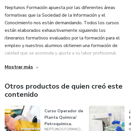
Neptunos Formación apuesta por las diferentes áreas
*Opcional tramitación del diploma con testimonio legal
formativas que la Sociedad de la Información y el
ante notario (residentes en España) o apostilla /
Conocimiento nos están demandando. Todos los cursos
legalización única para un país (alumnos no residentes en
están elaborados exhaustivamente siguiendo los
España) del diploma. Consultar coste de tramitación, en
itinerarios formativos evaluados por la formación para el
caso de interés.
empleo y nuestros alumnos obtienen una formación de
calidad que se acomoda y ajusta a su labor profesional.
Metodología del curso
Mostrar más
Nuestra metodología innovadora y adaptada a la sociedad
Curso online en Campus virtual del centro (contenido
actual consta de:
interactivo, pruebas evaluativas y herramientas de
Otros productos de quien creó este
comunicación con tutor y alumnos (foros, chat y mensajería
- Guía de aprendizaje y acceso con claves al campus virtual
contenido
instantánea) https://www.neptunos.es/
- Metodología online (Contenidos interactivos y pruebas
Curso Operador de
¿
de evaluación: tests y tareas)
Planta Química/
t
Petroquímica.
d
- Campus virtual disponible 24 horas
NEPTUNOS FORMACIÓN
ONLINE
a