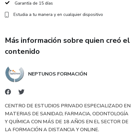
Precio del curso: 300 € euros (Posibilidad de abonar por
Garantía de 15 días
meses > 2 cuotas de 150 € o 3 cuotas de 100 €). Los
Estudia a tu manera y en cualquier dispositivo
alumnos no residentes en España, podrán abonar en su
moneda. El incumplimiento de pago por parte del alumno,
dará lugar a la baja automática del campus).
Más información sobre quien creó el
Inscripción y formas de pago: Rellene su matrícula
contenido
https://www.neptunosformacion.com/inscripcion.html,
pulsando aquí y abone vía paypal/tarjeta de crédito >>
http://paypal.me/neptunosformacion o
NEPTUNOS FORMACIÓN
transferencia/ingreso bancaria >> NEPTUNOS
FORMACION S.L. CAIXABANK > IBAN: ES96 2100 6271
1902 0001 3618 (abierto plazo para todos los países).
Más información, pulse aquí
CENTRO DE ESTUDIOS PRIVADO ESPECIALIZADO EN
MATERIAS DE SANIDAD, FARMACIA, ODONTOLOGÍA
Doble titulación: Diploma profesional del curso Auxiliar
Y QUÍMICA CON MÁS DE 18 AÑOS EN EL SECTOR DE
/ayudante dental* y certificado de aprovechamiento del
LA FORMACIÓN A DISTANCIA Y ONLINE.
curso Auxiliar dental emitido por el centro de estudios.