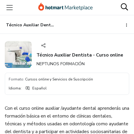
Ir
Ir
Ir
al
a
al
contenido
la
pie
principal
página
de
Técnico Auxiliar Dentista - Curso online
de
página
pago
Técnico Auxiliar Dentista - Curso online
NEPTUNOS FORMACIÓN
Formato
:
Cursos online y Servicios de Suscripción
Idioma
:
Español
Con el curso online auxiliar /ayudante dental aprenderás una
formación básica en el entorno de clínicas dentales,
técnicas y métodos usadas en odontología como ayudante
del dentista y a participar en actividades sociosanitarias de