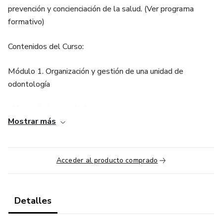
prevención y concienciación de la salud. (Ver programa
formativo)
Contenidos del Curso:
Módulo 1. Organización y gestión de una unidad de
odontología
Módulo 2. Anatomía dental e instrumental de consulta
Mostrar más
Módulo 3. Técnicas de higiene bucodentales
Duración del Curso: 3 meses - 350 horas - Se imparte a
Acceder al producto comprado
distancia a todos los países. ¡Recibe guía del alumno y
claves de acceso al campus en 24/48 horas tras formalizar
inscripción!
Detalles