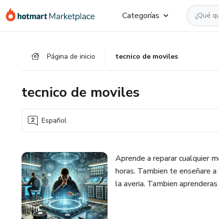
Ir
Ir
Ir
Categorías
al
a
al
contenido
la
pie
principal
página
de
Página de inicio
tecnico de moviles
de
página
pago
tecnico de moviles
Español
Aprende a reparar cualquier m
horas. Tambien te enseñare a 
la averia. Tambien aprenderas 