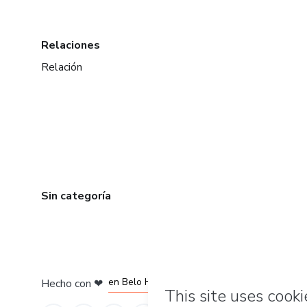
Relaciones
Relación
Sin categoría
en Ciudad de México
en Bogotá
en Amsterdam
en Madrid
en Belo Horizonte
Hecho con
❤