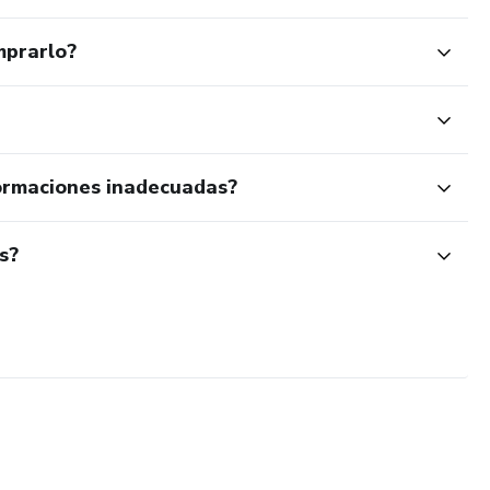
mprarlo?
ormaciones inadecuadas?
s?