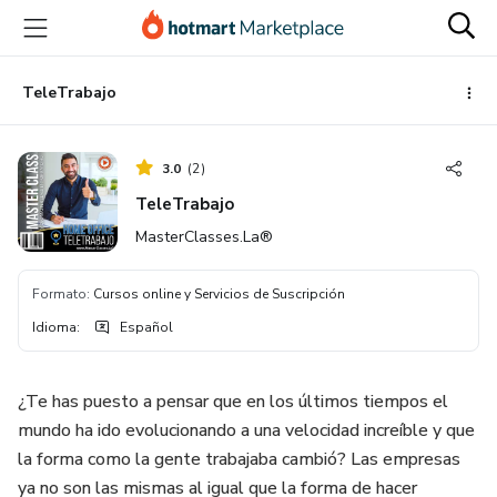
Ir
Ir
Ir
al
a
al
contenido
la
pie
principal
página
de
TeleTrabajo
de
página
pago
3.0
(
2
)
TeleTrabajo
MasterClasses.La®
Formato
:
Cursos online y Servicios de Suscripción
Idioma
:
Español
¿Te has puesto a pensar que en los últimos tiempos el
mundo ha ido evolucionando a una velocidad increíble y que
la forma como la gente trabajaba cambió? Las empresas
ya no son las mismas al igual que la forma de hacer