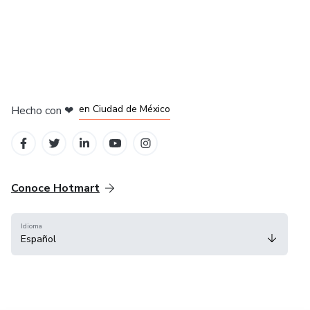
en Bogotá
en Amsterdam
en Madrid
en Ciudad de México
Hecho con
❤
en Belo Horizonte
Conoce Hotmart
Idioma
Español