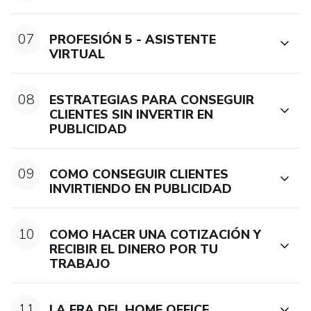
Marketing Digital, trabajando con diferentes tipos de
clientes (restaurantes, inmobiliarias, e-commerce, tiendas
07
PROFESIÓN 5 - ASISTENTE
de moda, universidades, etc) Consultor para importantes
VIRTUAL
clientes en España, Panamá y USA. Experto en diseño
web y manejo de campañas y estrategias de marketing
08
ESTRATEGIAS PARA CONSEGUIR
digital.
CLIENTES SIN INVERTIR EN
PUBLICIDAD
09
COMO CONSEGUIR CLIENTES
INVIRTIENDO EN PUBLICIDAD
10
COMO HACER UNA COTIZACIÓN Y
RECIBIR EL DINERO POR TU
TRABAJO
11
LA ERA DEL HOME OFFICE