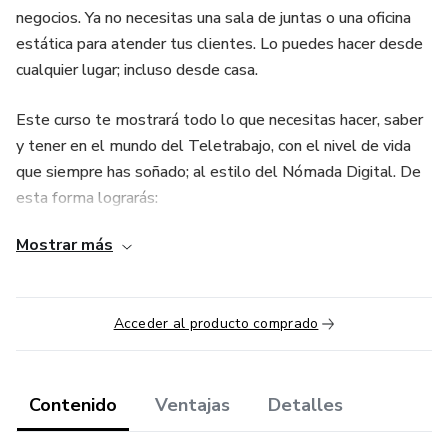
negocios. Ya no necesitas una sala de juntas o una oficina
estática para atender tus clientes. Lo puedes hacer desde
cualquier lugar; incluso desde casa.
Este curso te mostrará todo lo que necesitas hacer, saber
y tener en el mundo del Teletrabajo, con el nivel de vida
que siempre has soñado; al estilo del Nómada Digital. De
esta forma lograrás:
Mostrar más
• Trabajar mientras viajas y disfrutar de la libertad que el
Teletrabajo te brinda sin límites geográficos.
• Puedes manejar tu tiempo sin cumplir horarios estáticos
Acceder al producto comprado
y hacerlo de una forma ordenada, donde tu trabajo se mide
por resultados.
Contenido
Ventajas
Detalles
• Conocerás 5 profesiones sencillas que cualquier persona