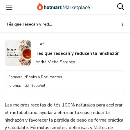
Ir
Ir
Ir
al
a
al
contenido
la
pie
principal
página
de
Tés que resecan y reducen la hinchazón
de
página
pago
Tés que resecan y reducen la hinchazón
André Vieira Sargaço
Formato
:
eBooks o Documentos
Idioma
:
Español
Las mejores recetas de tés 100% naturales para acelerar
el metabolismo, ayudar a eliminar toxinas, reducir la
hinchazón y favorecer la pérdida de peso de forma práctica
y saludable. Fórmulas simples, deliciosas y fáciles de