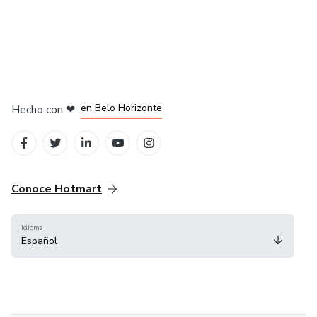
en Ciudad de México
en Bogotá
en Amsterdam
en Madrid
en Belo Horizonte
Hecho con
❤
Conoce Hotmart
Idioma
Español