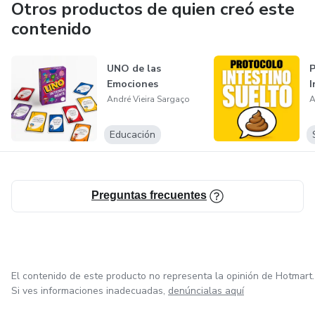
Otros productos de quien creó este
contenido
UNO de las
P
Emociones
I
André Vieira Sargaço
A
Educación
Preguntas frecuentes
El contenido de este producto no representa la opinión de Hotmart.
Si ves informaciones inadecuadas,
denúncialas aquí