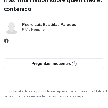
Más información sobre quien creó el
Moyugba completa, la conjura a los Orishas y cómo
determinar el Iré o el Osobo con los Ibbo.
contenido
Para Iyawos en su primer año, iniciados con menos de 5
años de consagrado, y todo practicante que quiera una
Pedro Luis Bastidas Paredes
5 Año Hotmarter
referencia confiable durante la consulta real.
Descarga inmediata en PDF. La autoridad final siempre es
tu ilé y tu padrino o madrina.
Preguntas frecuentes
El contenido de este producto no representa la opinión de Hotmart.
Si ves informaciones inadecuadas,
denúncialas aquí