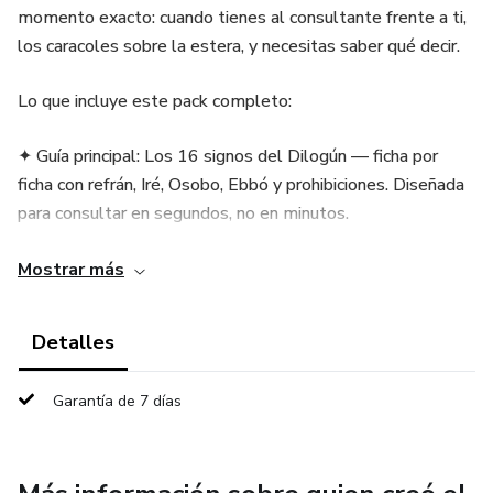
momento exacto: cuando tienes al consultante frente a ti,
los caracoles sobre la estera, y necesitas saber qué decir.
Lo que incluye este pack completo:
✦ Guía principal: Los 16 signos del Dilogún — ficha por
ficha con refrán, Iré, Osobo, Ebbó y prohibiciones. Diseñada
para consultar en segundos, no en minutos.
⭐ Bonus 1: Los 4 Signos Compuestos más frecuentes —
Mostrar más
Oshe Meyi, Obara Meyi, Odi Tonti Iroso y Okana Meyi con
su significado completo.
Detalles
⭐ Bonus 2: Introducción a los 16 Signos Meyi — cuando el
Garantía de 7 días
Orisha habla dos veces, el mensaje se multiplica.
⭐ Bonus 3: Tu Primera Consulta paso a paso — la