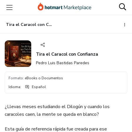
Ir
Ir
Ir
al
a
al
contenido
la
pie
principal
página
de
Tira el Caracol con Confianza
de
página
pago
Tira el Caracol con Confianza
Pedro Luis Bastidas Paredes
Formato
:
eBooks o Documentos
Idioma
:
Español
¿Llevas meses estudiando el Dilogún y cuando los
caracoles caen, la mente se queda en blanco?
Esta guía de referencia rápida fue creada para ese