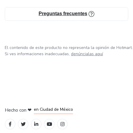
Nuestro equipo de expertos te espera en el (+34 911
438 431) para compartir su sabiduría contigo.
Preguntas frecuentes
¡No esperes más! Tu destino aguarda ser descubierto en
nuestra tirada de cartas completa con los Arcanos.
Comunícate al +34 911 438 431 y comienza a desvelar
los secretos que te esperan.
El contenido de este producto no representa la opinión de Hotmart.
Si ves informaciones inadecuadas,
denúncialas aquí
en Bogotá
en Amsterdam
en Madrid
en Ciudad de México
Hecho con
❤
en Belo Horizonte