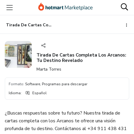
Ir
Ir
Ir
al
a
al
contenido
la
pie
principal
página
de
Tirada De Cartas Completa Los Arcanos: Tu Destino Revelado
de
página
pago
Tirada De Cartas Completa Los Arcanos:
Tu Destino Revelado
Marta Torres
Formato
:
Software, Programas para descargar
Idioma
:
Español
¿Buscas respuestas sobre tu futuro? Nuestra tirada de
cartas completa con los Arcanos te ofrece una visión
profunda de tu destino. Contáctanos al +34 911 438 431