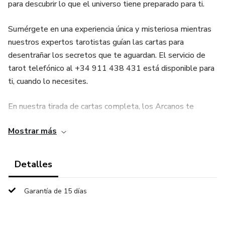
para descubrir lo que el universo tiene preparado para ti.
Sumérgete en una experiencia única y misteriosa mientras
nuestros expertos tarotistas guían las cartas para
desentrañar los secretos que te aguardan. El servicio de
tarot telefónico al +34 911 438 431 está disponible para
ti, cuando lo necesites.
En nuestra tirada de cartas completa, los Arcanos te
mostrarán aspectos cruciales de tu vida: amor, trabajo,
Mostrar más
finanzas y más. Tus inquietudes serán respondidas con
claridad y sabiduría ancestral.
Detalles
La atención personalizada que recibirás al llamar al +34
911 438 431 te asegurará una consulta enriquecedora y
Garantía de 15 días
reveladora. Descubre cómo las fuerzas invisibles influyen
en tu camino hacia la plenitud.