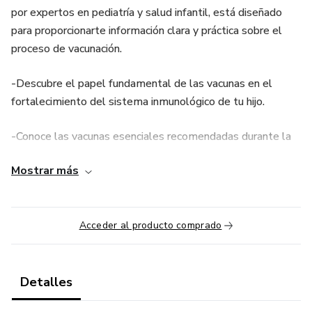
por expertos en pediatría y salud infantil, está diseñado
para proporcionarte información clara y práctica sobre el
proceso de vacunación.
-Descubre el papel fundamental de las vacunas en el
fortalecimiento del sistema inmunológico de tu hijo.
-Conoce las vacunas esenciales recomendadas durante la
infancia y su importancia.
Mostrar más
-Entiende de manera sencilla el calendario de vacunación
pediátrica.
Acceder al producto comprado
-Aprende sobre las vacunas clave que protegen contra
enfermedades comunes en la infancia.
Detalles
-Abordamos mitos comunes y preocupaciones sobre la