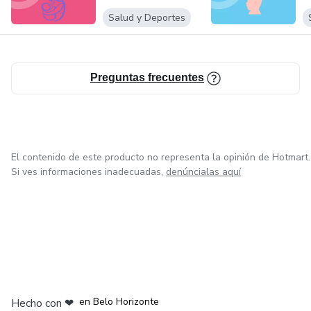
Salud y Deportes
Preguntas frecuentes
El contenido de este producto no representa la opinión de Hotmart.
Si ves informaciones inadecuadas,
denúncialas aquí
en Ciudad de México
en Bogotá
en Amsterdam
en Madrid
en Belo Horizonte
Hecho con
❤