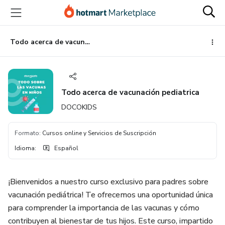
Ir
Ir
Ir
al
a
al
contenido
la
pie
principal
página
de
Todo acerca de vacunación pediatrica
de
página
pago
Todo acerca de vacunación pediatrica
DOCOKIDS
Formato
:
Cursos online y Servicios de Suscripción
Idioma
:
Español
¡Bienvenidos a nuestro curso exclusivo para padres sobre
vacunación pediátrica! Te ofrecemos una oportunidad única
para comprender la importancia de las vacunas y cómo
contribuyen al bienestar de tus hijos. Este curso, impartido