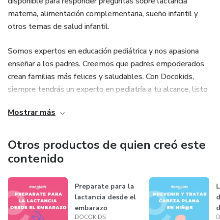
disponible para responder preguntas sobre lactancia
materna, alimentación complementaria, sueño infantil y
otros temas de salud infantil.
Somos expertos en educación pediátrica y nos apasiona
enseñar a los padres. Creemos que padres empoderados
crean familias más felices y saludables. Con Docokids,
siempre tendrás un experto en pediatría a tu alcance, listo
para brindarte orientación y apoyo en cualquier momento,
Mostrar más
asegurando el bienestar de tus hijos.
Otros productos de quien creó este
contenido
Preparate para la
L
lactancia desde el
d
embarazo
d
DOCOKIDS
D