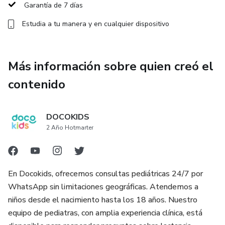
vacunación.
Garantía de 7 días
Estudia a tu manera y en cualquier dispositivo
-Proporcionamos información basada en evidencia para
ayudarte a tomar decisiones informadas.
Más información sobre quien creó el
-Exploramos cómo la vacunación no solo protege a tu hijo,
sino también a la comunidad.
contenido
-Comprende la importancia de la inmunidad colectiva y
cómo contribuir a ella.
DOCOKIDS
2 Año Hotmarter
En Docokids, ofrecemos consultas pediátricas 24/7 por
WhatsApp sin limitaciones geográficas. Atendemos a
niños desde el nacimiento hasta los 18 años. Nuestro
equipo de pediatras, con amplia experiencia clínica, está