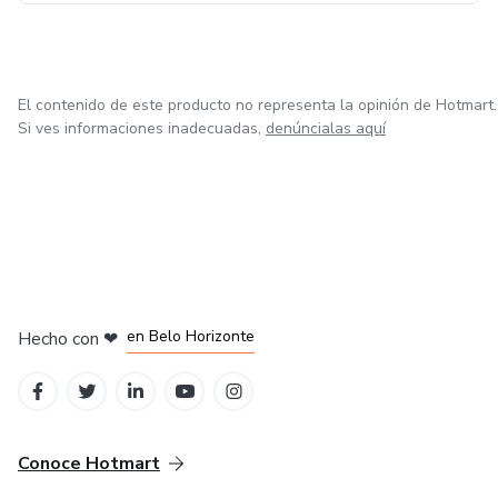
El contenido de este producto no representa la opinión de Hotmart.
Si ves informaciones inadecuadas,
denúncialas aquí
en Ciudad de México
en Bogotá
en Amsterdam
en Madrid
en Belo Horizonte
Hecho con
❤
Conoce Hotmart