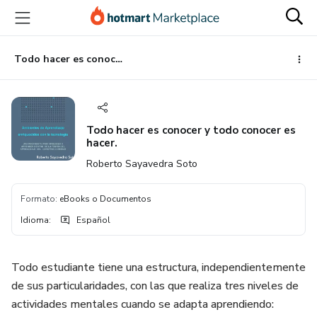
Ir
Ir
Ir
al
a
al
contenido
la
pie
principal
página
de
Todo hacer es conocer y todo conocer es hacer.
de
página
pago
Todo hacer es conocer y todo conocer es
hacer.
Roberto Sayavedra Soto
Formato
:
eBooks o Documentos
Idioma
:
Español
Todo estudiante tiene una estructura, independientemente
de sus particularidades, con las que realiza tres niveles de
actividades mentales cuando se adapta aprendiendo: