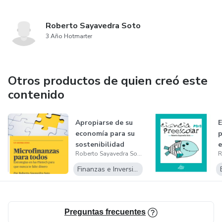
Roberto Sayavedra Soto
3 Año Hotmarter
Otros productos de quien creó este
contenido
Apropiarse de su
E
economía para su
p
sostenibilidad
e
Roberto Sayavedra Soto
Finanzas e Inversiones
Preguntas frecuentes