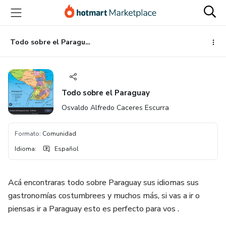
Ir
Ir
Ir
al
a
al
contenido
la
pie
principal
página
de
Todo sobre el Paraguay
de
página
pago
Todo sobre el Paraguay
Osvaldo Alfredo Caceres Escurra
Formato
:
Comunidad
Idioma
:
Español
Acá encontraras todo sobre Paraguay sus idiomas sus
gastronomías costumbrees y muchos más, si vas a ir o
piensas ir a Paraguay esto es perfecto para vos .