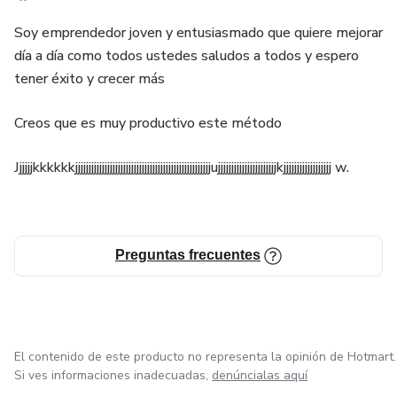
Soy emprendedor joven y entusiasmado que quiere mejorar
día a día como todos ustedes saludos a todos y espero
tener éxito y crecer más
Creos que es muy productivo este método
Jjjjjjkkkkkkjjjjjjjjjjjjjjjjjjjjjjjjjjjjjjjjjjjjjjjjjjjjjjjjjjjujjjjjjjjjjjjjjjjjjjjjjkjjjjjjjjjjjjjjjjjj w.
Preguntas frecuentes
El contenido de este producto no representa la opinión de Hotmart.
Si ves informaciones inadecuadas,
denúncialas aquí