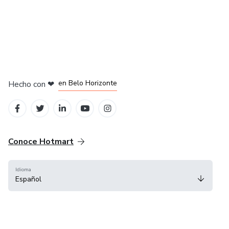
en Ciudad de México
en Bogotá
en Amsterdam
en Madrid
en Belo Horizonte
Hecho con
❤
Conoce Hotmart
Idioma
Español