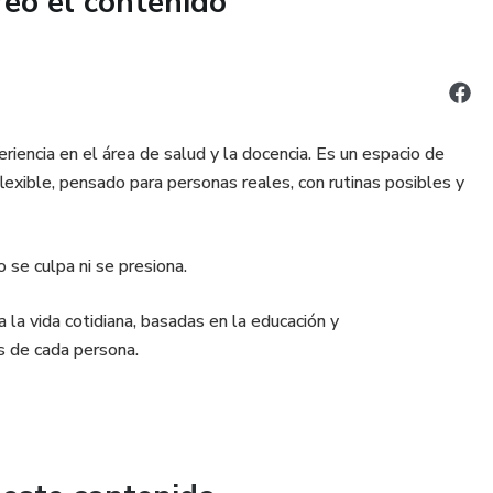
reó el contenido
astinación.
plir tus metas.
iencia en el área de salud y la docencia. Es un espacio de
lexible, pensado para personas reales, con rutinas posibles y
stancia.
ue sea necesario.
se culpa ni se presiona.
 la vida cotidiana, basadas en la educación y
 de cada persona.
elve visible, y lo visible se visualiza mejor, y es más fácil
n, busca progreso real y sostenible.