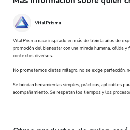
Más información sobre quien c
*Registrar avances sin culpa.
VitalPrisma
*Identificar obstáculos y procr
*Visualizar qué te ayuda a cum
VitalPrisma nace inspirado en más de treinta años de exper
promoción del bienestar con una mirada humana, cálida y f
*Sostener los cambios con con
contextos diversos.
*Volver a empezar las veces q
No prometemos dietas milagro, no se exige perfección, no 
¿Por qué funciona?
Se brindan herramientas simples, prácticas, aplicables para
acompañamiento. Se respetan los tiempos y los procesos
Porque lo que se registra, se vu
mejorarlo.
VitalPrisma no busca perfecció