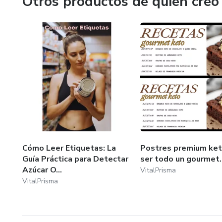
Otros productos de quien creó
Este tracker es ideal para tí s
movimiento. Si estás atraves
abandonar. Buscas una herrami
Empieza hoy, un hábito a la vez
Buscas una herramienta amable
Descargalo y empezá hoy mi
Cómo Leer Etiquetas: La
Postres premium ket
Guía Práctica para Detectar
ser todo un gourmet.
Azúcar O...
VitalPrisma
VitalPrisma