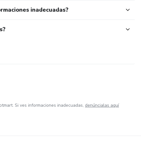
ormaciones inadecuadas?
s?
otmart. Si ves informaciones inadecuadas,
denúncialas aquí