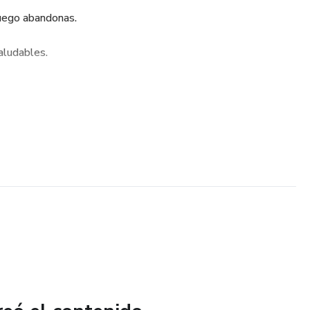
uego abandonas.
aludables.
ras mantenerlo en el tiempo.
sma fue creado para personas reales, con días organizados...
ente. Es una herramienta simple y práctica para ayudarte a
ábitos posibles en tu vida cotidiana.
?
tos diariamente.