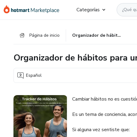
Ir
Ir
Ir
Categorías
al
a
al
contenido
la
pie
principal
página
de
Página de inicio
Organizador de hábitos para una buena calidad de vida
de
página
pago
Organizador de hábitos para u
Español
Cambiar hábitos no es cuestió
Es un tema de conciencia, ac
Si alguna vez sentiste que: