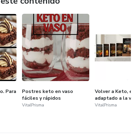
 este contenido
i quieres mejorar tu alimentación, descanso, hidratación y
ando una etapa de cambios. Te cansaste de empezar y
enta realista.
, un día a la vez.
 y práctica.
smo.
o. Para
Postres keto en vaso
Volver a Keto, es
fáciles y rápidos
adaptado a la vid
VitalPrisma
VitalPrisma