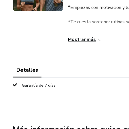
*Empiezas con motivación y l
*Te cuesta sostener rutinas s
*Sabes qué hacer, pero no log
Mostrar más
Este tracker es para tí.
El Tracker de Hábitos VitalPri
Detalles
y días caóticos.
Garantía de 7 días
No es un sistema rígido y exig
observar, ordenar y sostener h
¿Qué te permite este tracker
*Tomar conciencia de tus hábi