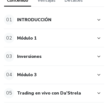
Contenido
Ventajas
Detalles
PREMIUM.
***Este Producto no garantiza la obtención de resultados.
01
INTRODUCCIÓN
Cualquier referencia al desempeño de una estrategia no
debe ser interpretada como una garantía de resultados.
02
Módulo 1
***Todas las estrategias e inversiones involucran un riesgo
de pérdida. Ninguna información contenida en este
producto debe ser interpretada como un asesoramiento de
03
Inversiones
inversión.
04
Módulo 3
05
Trading en vivo con Da'Strela