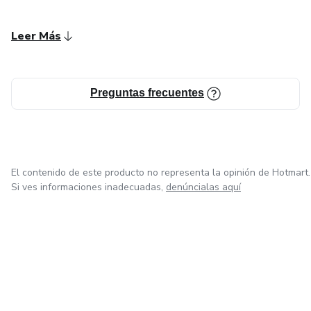
Leer Más
Preguntas frecuentes
El contenido de este producto no representa la opinión de Hotmart.
Si ves informaciones inadecuadas,
denúncialas aquí
en Ciudad de México
en Bogotá
en Amsterdam
en Madrid