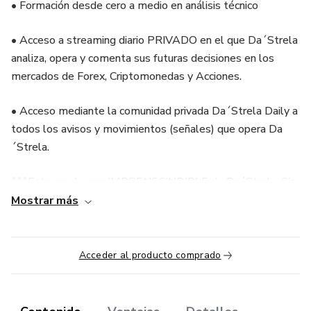
• Formación desde cero a medio en análisis técnico
• Acceso a streaming diario PRIVADO en el que Da´Strela
analiza, opera y comenta sus futuras decisiones en los
mercados de Forex, Criptomonedas y Acciones.
• Acceso mediante la comunidad privada Da´Strela Daily a
todos los avisos y movimientos (señales) que opera Da
´Strela.
***Este es el paso IMPRENSCINDIBLE de Da´Strela. Sin
esta formación CONSTANTE no podrás seguir avanzando.
Mostrar más
***El objetivo de nuestro equipo, es que si realmente te
interesa el mundo de la inversión, este es el curso con el
Acceder al producto comprado
que queremos que generes tanto el dinero (además de
tener referidos por aumentar la manada) como la
experiencia necesaria para acceder a la formación más