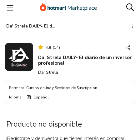
Ir
Ir
Ir
al
a
al
contenido
la
pie
principal
página
de
Da' Strela DAILY- El diario de un inversor profesional
de
página
pago
4.6
(
14
)
Da' Strela DAILY- El diario de un inversor
profesional
Da' Strela
Formato
:
Cursos online y Servicios de Suscripción
Idioma
:
Español
Producto no disponible
¡Regístrate y demuestra que tienes interés en comprar!