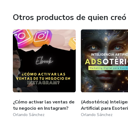
Te puedo acompañar en tu proyecto con el fin de lograr l
Otros productos de quien creó
¿Cómo activar las ventas de
(Adsotérica) Intelige
tu negocio en Instagram?
Artificial para Esote
Orlando Sánchez
Orlando Sánchez