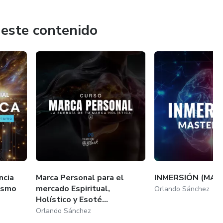
os resultados esperados.
 este contenido
ncia
Marca Personal para el
INMERSIÓN (MAS
rismo
mercado Espiritual,
Orlando Sánchez
Holístico y Esoté...
Orlando Sánchez