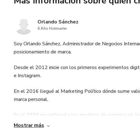
Más información sobre quien c
Orlando Sánchez
6 Año Hotmarter
Soy Orlando Sánchez, Administrador de Negocios Internac
posicionamiento de marca.
Desde el 2012 inicie con los primeros experimentos dig
e Instagram.
En el 2016 llegué al Marketing Político dónde sume valio
marca personal.
En el 2020 me enfoqué a los modelos de empresa en tende
Mostrar más
Hoy doy testimonios de los cientos de proyectos asesora
lograr el posicionamiento de marca y la activación de ven