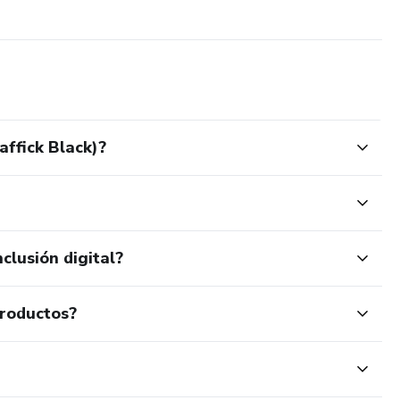
ffick Black)?
clusión digital?
productos?