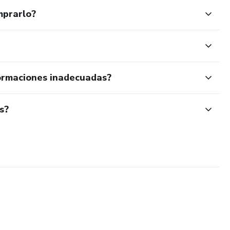
mprarlo?
ormaciones inadecuadas?
s?