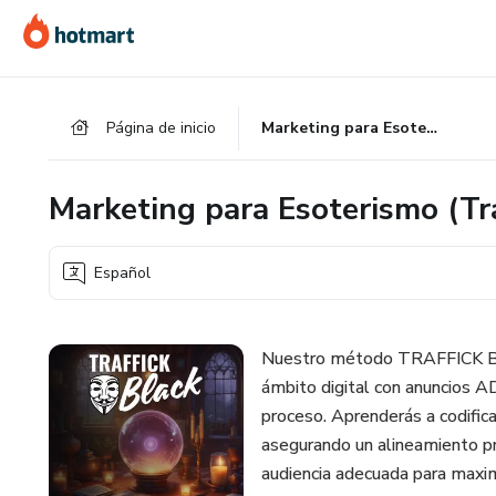
Ir
Ir
Ir
al
a
al
contenido
la
pie
principal
página
de
Página de inicio
Marketing para Esoterismo (Traffick Black)
de
página
pago
Marketing para Esoterismo (Tra
Español
Nuestro método TRAFFICK BLA
ámbito digital con anuncios 
proceso. Aprenderás a codifica
asegurando un alineamiento pr
audiencia adecuada para maxim