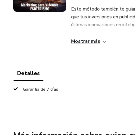
Este método también te guiar
que tus inversiones en public
últimas innovaciones en intelig
estrategias de marketing digi
permitirán superar a la compe
Mostrar más
No solo te enseñaremos a crea
abordaremos cómo enfrentar y
preparado para cualquier desa
Detalles
cómo navegar y aprovechar est
Garantía de 7 días
Al finalizar el curso, te habrá
esoterismo, equipado con todo
sobresalir y alcanzar el éxito e