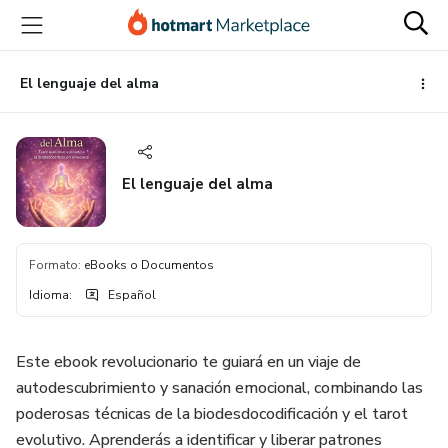
Ir
Ir
Ir
al
a
al
contenido
la
pie
principal
página
de
El lenguaje del alma
de
página
pago
El lenguaje del alma
Formato
:
eBooks o Documentos
Idioma
:
Español
Este ebook revolucionario te guiará en un viaje de
autodescubrimiento y sanación emocional, combinando las
poderosas técnicas de la biodesdocodificación y el tarot
evolutivo. Aprenderás a identificar y liberar patrones